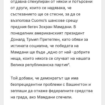
отдавна спекулиран от някои и потърсени
от други, които се надяваха, че
състезанието ще се стесни, за да се
възползва Cuomo’s шансове срещу
предния бегач Зохран Мамдани. В
понеделник американският президент
Доналд Тръмп Претеглен, като обяви за
истината социална, че победата на
Мамдани ще бъде „едно от най -добрите
неща, които някога се случват на нашата
Велика републиканска партия“.
Той добави, че демократът ще има
безпрецедентни проблеми с Вашингтон и
заплаши да откаже федералните средства
на града, ако Мамдани спечели.