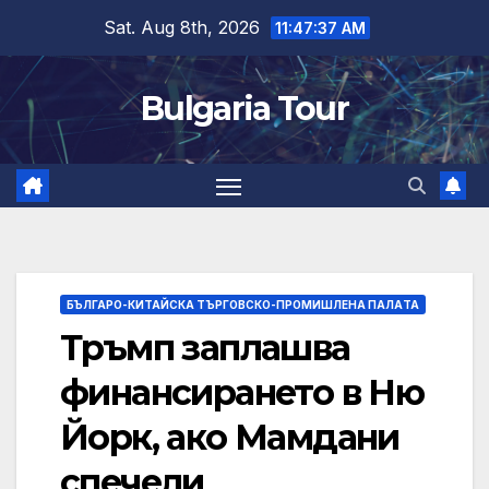
Skip
Sat. Aug 8th, 2026
11:47:37 AM
to
content
Bulgaria Tour
БЪЛГАРО-КИТАЙСКА ТЪРГОВСКО-ПРОМИШЛЕНА ПАЛAТА
Тръмп заплашва
финансирането в Ню
Йорк, ако Мамдани
спечели