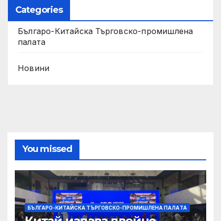
Categories
Българо-Китайска Търговско-промишлена
палaта
Новини
You missed
БЪЛГАРО-КИТАЙСКА ТЪРГОВСКО-ПРОМИШЛЕНА ПАЛAТА
Китай издава двойно