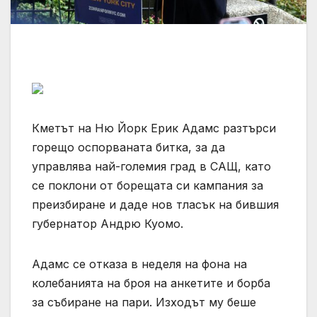
Кметът на Ню Йорк Ерик Адамс разтърси
горещо оспорваната битка, за да
управлява най-големия град в САЩ, като
се поклони от борещата си кампания за
преизбиране и даде нов тласък на бившия
губернатор Андрю Куомо.
Адамс се отказа в неделя на фона на
колебанията на броя на анкетите и борба
за събиране на пари. Изходът му беше