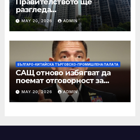
Правителството ще
разгледа
застрахователните
MAY 20, 2026
ADMIN
претенции на Wang Fuk
Court по план за обратно
изкупуване: Хоп
БЪЛГАРО-КИТАЙСКА ТЪРГОВСКО-ПРОМИШЛЕНА ПАЛAТА
САЩ отново избягват да
поемат отговорност за
нападението в училище в
MAY 20, 2026
ADMIN
Иран, при което загинаха
155 души