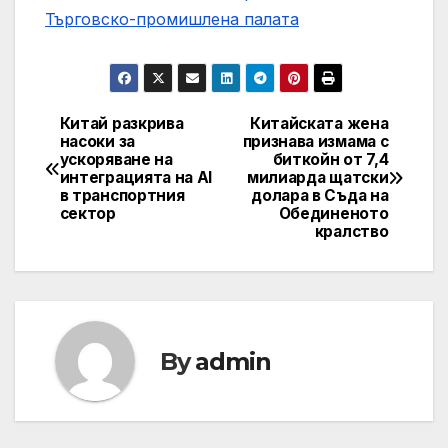
Търговско-промишлена палaта
Китай разкрива
Китайската жена
Post
насоки за
признава измама с
ускоряване на
биткойн от 7,4
navigation
интеграцията на AI
милиарда щатски
в транспортния
долара в Съда на
сектор
Обединеното
кралство
By
admin