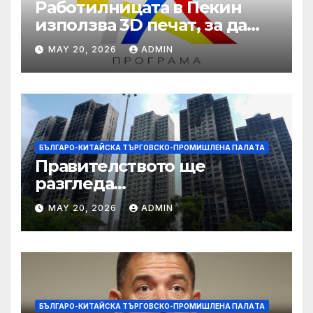
Работилницата в Пекин
използва 3D печат, за да
даде възможност на
MAY 20, 2026
ADMIN
работниците с увреждания
БЪЛГАРО-КИТАЙСКА ТЪРГОВСКО-ПРОМИШЛЕНА ПАЛAТА
Правителството ще
разгледа
застрахователните
MAY 20, 2026
ADMIN
претенции на Wang Fuk
Court по план за обратно
изкупуване: Хоп
БЪЛГАРО-КИТАЙСКА ТЪРГОВСКО-ПРОМИШЛЕНА ПАЛAТА