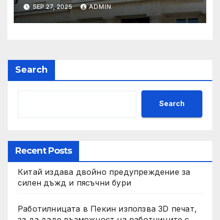
обществено обсъждане
SEP 27, 2025
ADMIN
Search
Search
Recent Posts
Китай издава двойно предупреждение за
силен дъжд и пясъчни бури
Работилницата в Пекин използва 3D печат,
за да даде възможност на работниците с