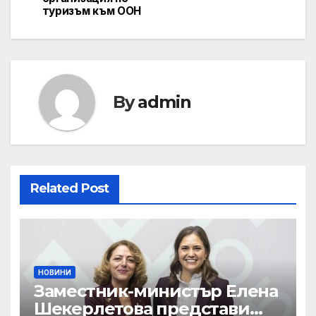
туризъм към ООН
By
admin
Related Post
НОВИНИ
Заместник-министър Елена
Шекерлетова представи