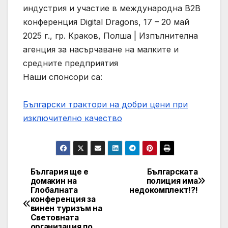
индустрия и участие в международна В2В
конференция Digital Dragons, 17 – 20 май
2025 г., гр. Краков, Полша | Изпълнителна
агенция за насърчаване на малките и
средните предприятия
Наши спонсори са:
Български трактори на добри цени при
изключително качество
България ще е
Българската
Post
домакин на
полиция има
Глобалната
недокомплект!?!
navigation
конференция за
винен туризъм на
Световната
организация по