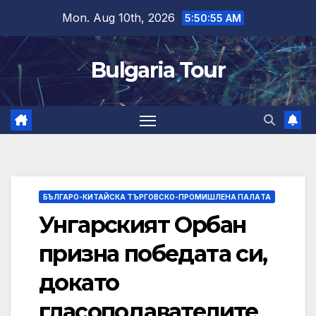
Skip
Mon. Aug 10th, 2026
5:50:56 AM
to
content
Bulgaria Tour
БЪЛГАРО-КИТАЙСКА ТЪРГОВСКО-ПРОМИШЛЕНА ПАЛAТА
Унгарският Орбан
призна победата си,
докато
гласоподавателите