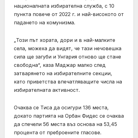
националната избирателна служба, с 10
пункта повече от 2022 г. и най-високото от
падането на комунизма.
„Този ​​път хората, дори и в най-малките
села, можеха да видят, че тази нечовешка
сила ще загуби и Унгария отново ще стане
свободна“, каза Маджар малко след
затварянето на избирателните секции,
като приветства впечатляващите числа на
избирателната активност.
Очаква се Тиса да осигури 136 места,
докато партията на Орбан Фидес се очаква
да спечели 56 места въз основа на 53,45
процента от преброените гласове.