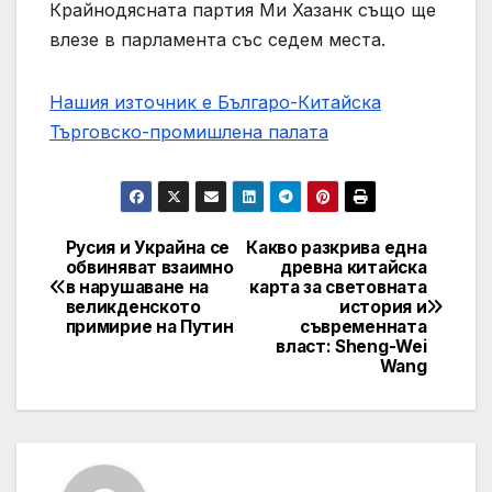
Крайнодясната партия Ми Хазанк също ще
влезе в парламента със седем места.
Нашия източник е Българо-Китайска
Търговско-промишлена палaта
Русия и Украйна се
Какво разкрива една
Post
обвиняват взаимно
древна китайска
в нарушаване на
карта за световната
navigation
великденското
история и
примирие на Путин
съвременната
власт: Sheng-Wei
Wang