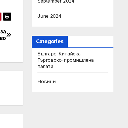
September 2024
June 2024
за
во
Categories
Българо-Китайска
Търговско-промишлена
палaта
Новини