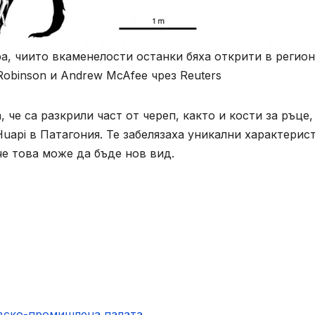
, чиито вкаменелости останки бяха открити в регион
obinson и Andrew McAfee чрез Reuters
 че са разкрили част от череп, както и кости за ръце,
Huapi в Патагония. Те забелязаха уникални характерис
 че това може да бъде нов вид.
овско-промишлена палaта