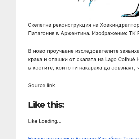
Скелетна реконструкция на Хоакиндраптора
Патагония в Аржентина. Изображение: TK R
В ново проучване изследователите заявиха,
крака и опашки от скалата на Lago Colhué 
в костите, които ги накараха да осъзнаят,
Source link
Like this:
Like Loading…
Нашия източник е Българо-Китайска Търг