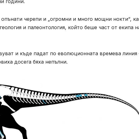
и години.
 опънати черепи и „огромни и много мощни нокти“, ка
еология и палеонтология, който беше част от екипа н
овуват и къде падат по еволюционната времева линия 
виха досега бяха непълни.