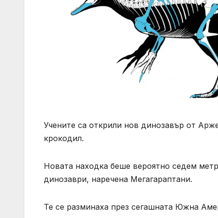
Учените са открили нов динозавър от Арж
крокодил.
Новата находка беше вероятно седем метра
динозаври, наречена Мегагараптани.
Те се разминаха през сегашната Южна Амер