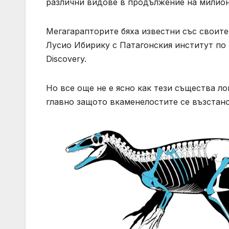
различни видове в продължение на милион
Мегагарапторите бяха известни със своите
Лусио Ибирику с Патагонския институт по г
Discovery.
Но все още не е ясно как тези същества л
главно защото вкаменелостите се възстано