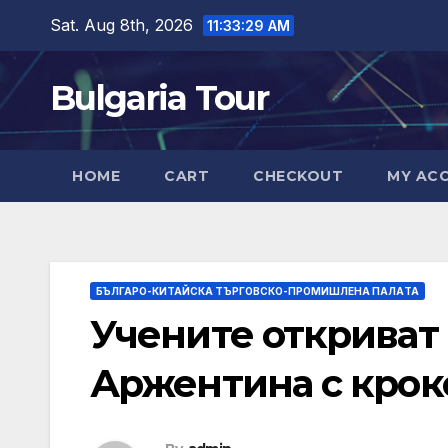
Skip
Sat. Aug 8th, 2026
11:33:30 AM
to
content
Bulgaria Tour
HOME
CART
CHECKOUT
MY AC
БЪЛГАРО-КИТАЙСКА ТЪРГОВСКО-ПРОМИШЛЕНА ПАЛAТА
Учените откриват 
Аржентина с кроко