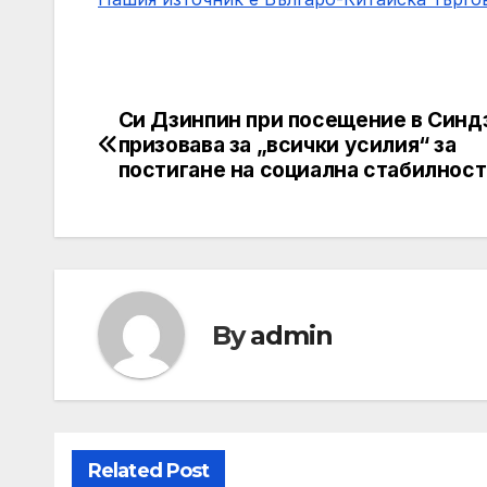
Си Дзинпин при посещение в Синд
Post
призовава за „всички усилия“ за
navigation
постигане на социална стабилност
By
admin
Related Post