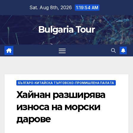
Skip
Sat. Aug 8th, 2026
1:19:55 AM
to
content
Bulgaria Tour
БЪЛГАРО-КИТАЙСКА ТЪРГОВСКО-ПРОМИШЛЕНА ПАЛAТА
Хайнан разширява
износа на морски
дарове