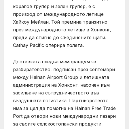
коралов групер и зелен групер, е с
произход от международното летище
Хайкоу Мейлан. Той премина транзитно
през международното летище в Хонконг,
преди да стигне до Съединените щати.
Cathay Pacific оперира полета.
Доставката следва меморандум за
разбирателство, подписан през септември
между Hainan Airport Group и летищната
администрация на Хонконг, насочен към
засилване на сътрудничеството във
въздушната логистика. Партньорството
има за цел да помогне на Hainan Free Trade
Port да отвори нови международни пазари
за своите селскостопански продукти.