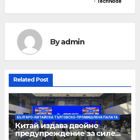
· TechNode
By
admin
Related Post
БЪЛГАРО-КИТАЙСКА ТЪРГОВСКО-ПРОМИШЛЕНА ПАЛAТА
Китай издава двойно
предупреждение за силен