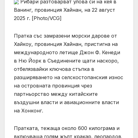
Рибари разтоварват улова си на кея в
Ванинг, провинция Хайнан, на 22 август
2025 г. [Photo/VCG]
Пратка със замразени морски дарове от
Хайкоу, провинция Хайнан, пристигна на
международното летище Джон Ф. Кенеди
в Ню Йорк в Съединените щати наскоро,
отбелязвайки ключова стъпка в
разширяването на селскостопанския износ
на островната провинция чрез
партньорство между китайските
въздушни власти и авиационните власти
на Хонконг.
Пратката, тежаща около 600 килограма и
включваща голям жълт кракар, леопардов