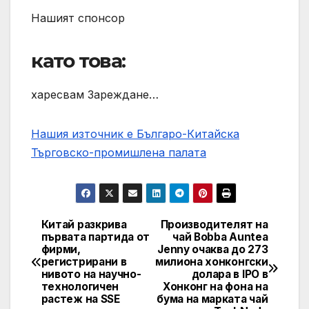
Нашият спонсор
като това:
харесвам Зареждане…
Нашия източник е Българо-Китайска
Търговско-промишлена палaта
Китай разкрива
Производителят на
Post
първата партида от
чай Bobba Auntea
фирми,
Jenny очаква до 273
navigation
регистрирани в
милиона хонконгски
нивото на научно-
долара в IPO в
технологичен
Хонконг на фона на
растеж на SSE
бума на марката чай