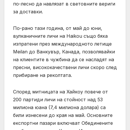
по-лесно да навлязат в световните вериги
за доставки.
По-рано тази година, от май до юни,
вулканичните личи на Haikou също бяха
изпратени през международното летище
Meilan до Ванкувър, Канада, позволявайки
на клиентите в чужбина да се насладят на
пресни, висококачествени личи скоро след
прибиране на реколтата.
Според митницата на Хайкоу повече от
200 партиди личи на стойност над 53
милиона юана (7,4 милиона долара) са
били изнесени до края на май. Основните
експортни пазари включват Обединените