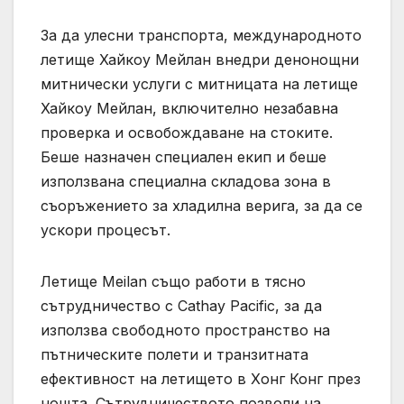
За да улесни транспорта, международното
летище Хайкоу Мейлан внедри денонощни
митнически услуги с митницата на летище
Хайкоу Мейлан, включително незабавна
проверка и освобождаване на стоките.
Беше назначен специален екип и беше
използвана специална складова зона в
съоръжението за хладилна верига, за да се
ускори процесът.
Летище Meilan също работи в тясно
сътрудничество с Cathay Pacific, за да
използва свободното пространство на
пътническите полети и транзитната
ефективност на летището в Хонг Конг през
нощта. Сътрудничеството позволи на