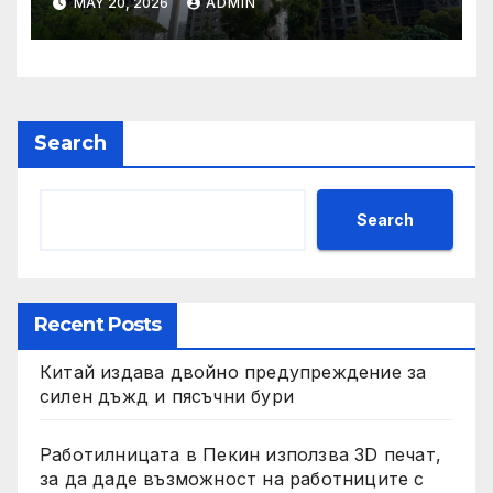
MAY 20, 2026
ADMIN
претенции на Wang Fuk
Court по план за обратно
изкупуване: Хоп
Search
Search
Recent Posts
Китай издава двойно предупреждение за
силен дъжд и пясъчни бури
Работилницата в Пекин използва 3D печат,
за да даде възможност на работниците с