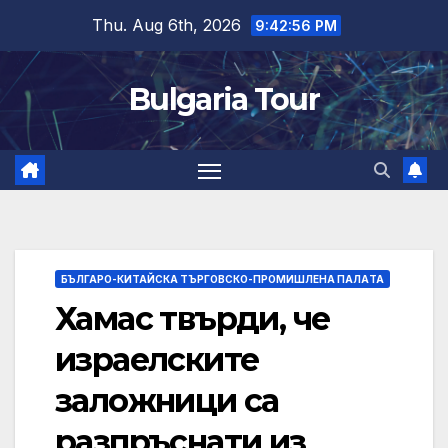
Skip
Thu. Aug 6th, 2026
9:42:57 PM
to
content
Bulgaria Tour
БЪЛГАРО-КИТАЙСКА ТЪРГОВСКО-ПРОМИШЛЕНА ПАЛAТА
Хамас твърди, че
израелските
заложници са
разпръснати из