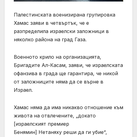
Палестинската военизирана групировка
Хамас заяви в четвъртък, че е
разпределила израелски заложници в
няколко района на град Газа.
Военното крило на организацията,
Бригадите Ал-Касам, заяви, че израелската
офанзива в града ще гарантира, че никой
от заложниците няма да се върне в
Израел.
Хамас няма да има никакво отношение към
живота на отвлечените, „докато
[израелският премиер
Бенямин] Нетаняху реши да ги убие“,