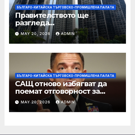
БЪЛГАРО-КИТАЙСКА ТЪРГОВСКО-ПРОМИШЛЕНА ПАЛAТА
Правителството ще
разгледа
застрахователните
MAY 20, 2026
ADMIN
претенции на Wang Fuk
Court по план за обратно
изкупуване: Хоп
БЪЛГАРО-КИТАЙСКА ТЪРГОВСКО-ПРОМИШЛЕНА ПАЛAТА
САЩ отново избягват да
поемат отговорност за
нападението в училище в
MAY 20, 2026
ADMIN
Иран, при което загинаха
155 души