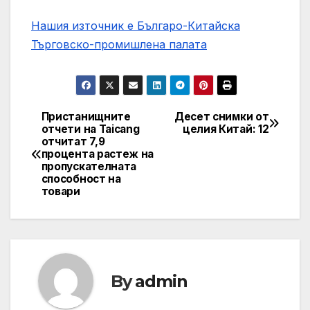
Нашия източник е Българо-Китайска
Търговско-промишлена палaта
Пристанищните
Десет снимки от
Post
отчети на Taicang
целия Китай: 12
отчитат 7,9
navigation
процента растеж на
пропускателната
способност на
товари
By
admin