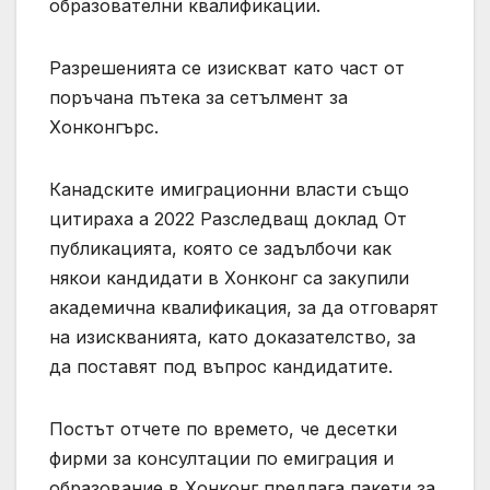
образователни квалификации.
Разрешенията се изискват като част от
поръчана пътека за сетълмент за
Хонконгърс.
Канадските имиграционни власти също
цитираха a 2022 Разследващ доклад От
публикацията, която се задълбочи как
някои кандидати в Хонконг са закупили
академична квалификация, за да отговарят
на изискванията, като доказателство, за
да поставят под въпрос кандидатите.
Постът отчете по времето, че десетки
фирми за консултации по емиграция и
образование в Хонконг предлага пакети за