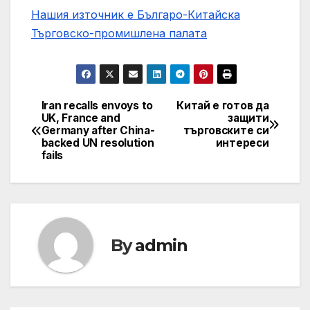
Нашия източник е Българо-Китайска
Търговско-промишлена палaта
Iran recalls envoys to
Китай е готов да
Post
UK, France and
защити
Germany after China-
търговските си
navigation
backed UN resolution
интереси
fails
By
admin