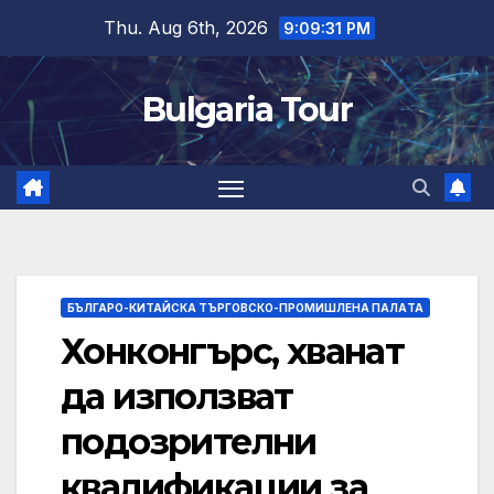
Skip
Thu. Aug 6th, 2026
9:09:31 PM
to
content
Bulgaria Tour
БЪЛГАРО-КИТАЙСКА ТЪРГОВСКО-ПРОМИШЛЕНА ПАЛAТА
Хонконгърс, хванат
да използват
подозрителни
квалификации за