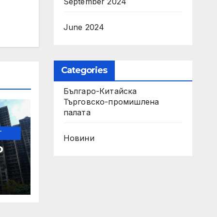
September 2024
June 2024
Categories
Българо-Китайска
Търговско-промишлена
палaта
-
Новини
о
ите
 по
о