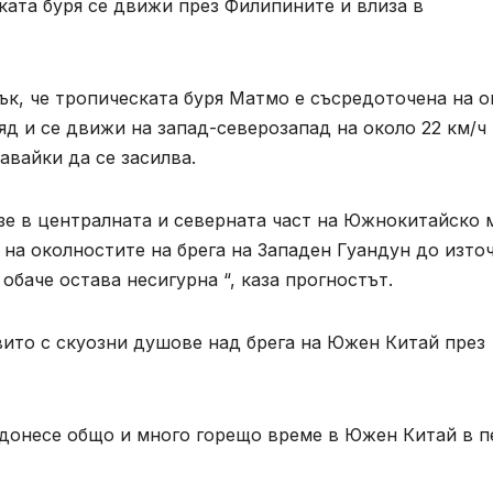
ската буря се движи през Филипините и влиза в
ък, че тропическата буря Матмо е съсредоточена на о
яд и се движи на запад-северозапад на около 22 км/ч 
авайки да се засилва.
зе в централната и северната част на Южнокитайско 
 на околностите на брега на Западен Гуандун до изто
обаче остава несигурна “, каза прогностът.
вито с скуозни душове над брега на Южен Китай през
ще донесе общо и много горещо време в Южен Китай в п