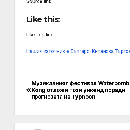
Source link
Like this:
Like Loading…
Нашия източник е Българо-Китайска Търг
Музикалният фестивал Waterbomb
Post
Kong отложи този уикенд поради
navigation
прогнозата на Typhoon