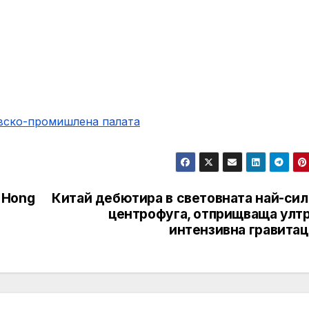
овско-промишлена палaта
 Hong
Китай дебютира в световната най-сил
центрофуга, отприщваща ултр
интензивна гравитац