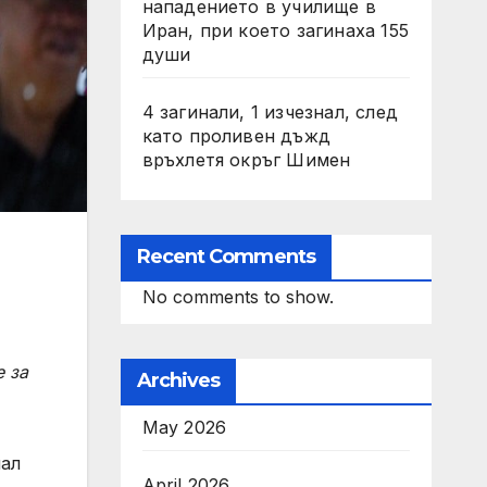
нападението в училище в
Иран, при което загинаха 155
души
4 загинали, 1 изчезнал, след
като проливен дъжд
връхлетя окръг Шимен
Recent Comments
No comments to show.
е за
Archives
May 2026
нал
April 2026