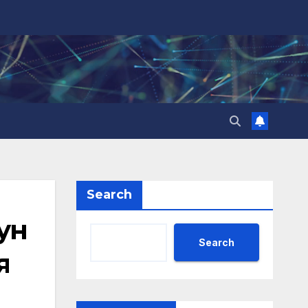
Search
ун
Search
я