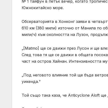
№ 1 тайфун в петък вечер, когато тропиче
Южнокитайско море.
Обсерваторията в Хонконг заяви в четвърт
610 км (380 мили) източно от Манила по об
мили/ч) към околността на Лузон, продълж
„[Matmo] ще се движи през Лусон и ще вле
След това тя ще се движи в общата посока
част на остров Хайнан. Интензивността му 
„Под неговото влияние той ще бъде ветро
уикенда.“
Той също така каза, че Anticyclone Aloft 