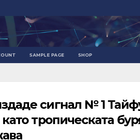
COUNT
SAMPLE PAGE
SHOP
издаде сигнал № 1 Тайф
й като тропическата бур
жава