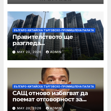
БЪЛГАРО-КИТАЙСКА ТЪРГОВСКО-ПРОМИШЛЕНА ПАЛAТА
Правителството ще
разгледа
застрахователните
MAY 20, 2026
ADMIN
претенции на Wang Fuk
Court по план за обратно
изкупуване: Хоп
БЪЛГАРО-КИТАЙСКА ТЪРГОВСКО-ПРОМИШЛЕНА ПАЛAТА
САЩ отново избягват да
поемат отговорност за
нападението в училище в
MAY 20, 2026
ADMIN