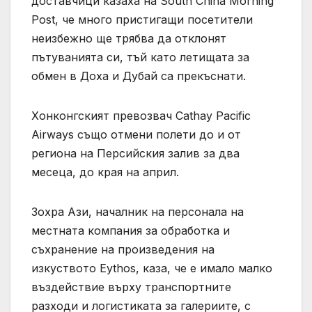
доставчици казаха на South China Morning
Post, че много пристигащи посетители
неизбежно ще трябва да отклонят
пътуванията си, тъй като летищата за
обмен в Доха и Дубай са прекъснати.
Хонконгският превозвач Cathay Pacific
Airways също отмени полети до и от
региона на Персийския залив за два
месеца, до края на април.
Зохра Ази, началник на персонала на
местната компания за обработка и
съхранение на произведения на
изкуството Eythos, каза, че е имало малко
въздействие върху транспортните
разходи и логистиката за галериите, с