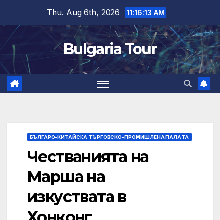
Skip
Thu. Aug 6th, 2026
11:16:14 AM
to
content
Bulgaria Tour
БЪЛГАРО-КИТАЙСКА ТЪРГОВСКО-ПРОМИШЛЕНА ПАЛAТА
Честванията на
Марша на
изкуствата в
Хонконг