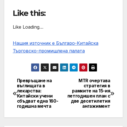
Like this:
Like Loading…
Нашия източник е Българо-Китайска
Търговско-промишлена палaта
Превръщане на
MTR очертава
Post
въглищата в
стратегия в
лекарства:
рамките на 15-ия
navigation
Китайски учени
петгодишен план с
сбъдват една 160-
две десетилетия
годишна мечта
ангажимент