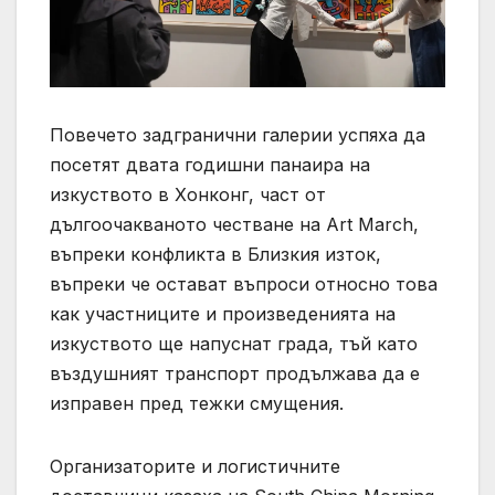
Повечето задгранични галерии успяха да
посетят двата годишни панаира на
изкуството в Хонконг, част от
дългоочакваното честване на Art March,
въпреки конфликта в Близкия изток,
въпреки че остават въпроси относно това
как участниците и произведенията на
изкуството ще напуснат града, тъй като
въздушният транспорт продължава да е
изправен пред тежки смущения.
Организаторите и логистичните