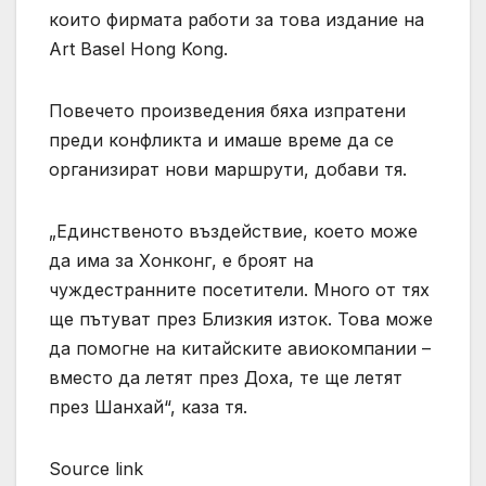
които фирмата работи за това издание на
Art Basel Hong Kong.
Повечето произведения бяха изпратени
преди конфликта и имаше време да се
организират нови маршрути, добави тя.
„Единственото въздействие, което може
да има за Хонконг, е броят на
чуждестранните посетители. Много от тях
ще пътуват през Близкия изток. Това може
да помогне на китайските авиокомпании –
вместо да летят през Доха, те ще летят
през Шанхай“, каза тя.
Source link