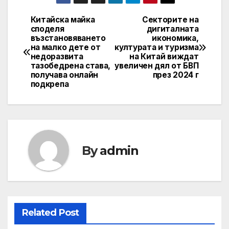
Китайска майка
Секторите на
Post
споделя
дигиталната
възстановяването
икономика,
navigation
на малко дете от
културата и туризма
недоразвита
на Китай виждат
тазобедрена става,
увеличен дял от БВП
получава онлайн
през 2024 г
подкрепа
By
admin
Related Post