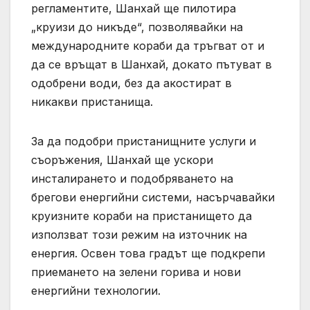
регламентите, Шанхай ще пилотира
„круизи до никъде“, позволявайки на
международните кораби да тръгват от и
да се връщат в Шанхай, докато пътуват в
одобрени води, без да акостират в
никакви пристанища.
За да подобри пристанищните услуги и
съоръжения, Шанхай ще ускори
инсталирането и подобряването на
брегови енергийни системи, насърчавайки
круизните кораби на пристанището да
използват този режим на източник на
енергия. Освен това градът ще подкрепи
приемането на зелени горива и нови
енергийни технологии.