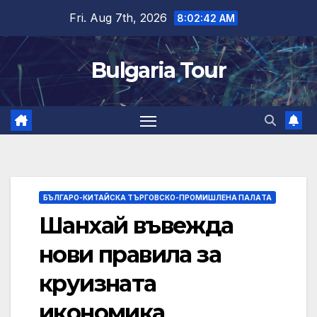
Skip
Fri. Aug 7th, 2026
8:02:42 AM
to
content
Bulgaria Tour
БЪЛГАРО-КИТАЙСКА ТЪРГОВСКО-ПРОМИШЛЕНА ПАЛAТА
Шанхай въвежда
нови правила за
круизната
икономика