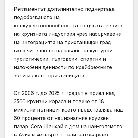
Регламентът допълнително подчертава
подобряването на
конкурентоспособността на цялата верига
на круизната индустрия чрез насърчаване
на интеграцията на пристанищен град,
включително насърчаване на културни,
туристически, търговски, спортни и
изложбени дейности по крайбрежните
зони и около пристанищата.
От 2006 г. до 2025 г. градът е приел над
3500 круизни кораба и повече от 18
милиона пътници, което представлява над
60 процента от националния круизен
пазар. Сега Шанхай е дом на най-голямото
в Азия и четвъртото най-натоварено