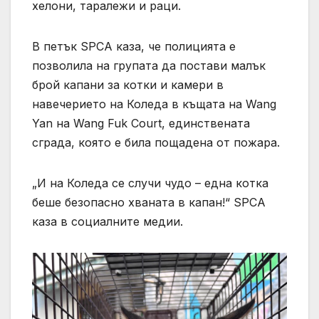
хелони, таралежи и раци.
В петък SPCA каза, че полицията е
позволила на групата да постави малък
брой капани за котки и камери в
навечерието на Коледа в къщата на Wang
Yan на Wang Fuk Court, единствената
сграда, която е била пощадена от пожара.
„И на Коледа се случи чудо – една котка
беше безопасно хваната в капан!“ SPCA
каза в социалните медии.