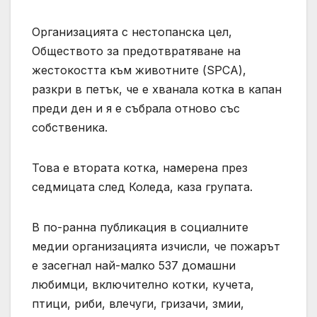
Организацията с нестопанска цел,
Обществото за предотвратяване на
жестокостта към животните (SPCA),
разкри в петък, че е хванала котка в капан
преди ден и я е събрала отново със
собственика.
Това е втората котка, намерена през
седмицата след Коледа, каза групата.
В по-ранна публикация в социалните
медии организацията изчисли, че пожарът
е засегнал най-малко 537 домашни
любимци, включително котки, кучета,
птици, риби, влечуги, гризачи, змии,