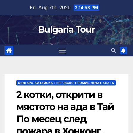
Skip
Fri. Aug 7th, 2026
3:14:59 PM
to
content
Bulgaria Tour
БЪЛГАРО-КИТАЙСКА ТЪРГОВСКО-ПРОМИШЛЕНА ПАЛAТА
2 котки, открити в
мястото на ада в Тай
По месец след
пожара в Хонконг,