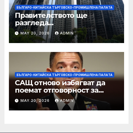
БЪЛГАРО-КИТАЙСКА ТЪРГОВСКО-ПРОМИШЛЕНА ПАЛAТА
Правителството ще
разгледа
застрахователните
MAY 20, 2026
ADMIN
претенции на Wang Fuk
Court по план за обратно
изкупуване: Хоп
БЪЛГАРО-КИТАЙСКА ТЪРГОВСКО-ПРОМИШЛЕНА ПАЛAТА
САЩ отново избягват да
поемат отговорност за
нападението в училище в
MAY 20, 2026
ADMIN
Иран, при което загинаха
155 души