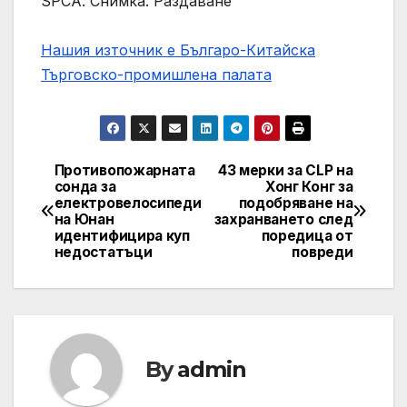
SPCA. Снимка: Раздаване
Нашия източник е Българо-Китайска
Търговско-промишлена палaта
Противопожарната
43 мерки за CLP на
Post
сонда за
Хонг Конг за
електровелосипеди
подобряване на
navigation
на Юнан
захранването след
идентифицира куп
поредица от
недостатъци
повреди
By
admin