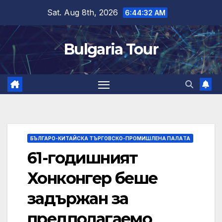
Skip
Sat. Aug 8th, 2026
6:44:33 AM
to
content
Bulgaria Tour
БЪЛГАРО-КИТАЙСКА ТЪРГОВСКО-ПРОМИШЛЕНА ПАЛAТА
61-годишният
Хонконгер беше
задържан за
предполагаемо