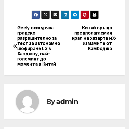
Geely осигурява
Китай връща
Post
градско
предполагаемия
разрешително за
крал на хазарта и
navigation
тест за автономно
измамите от
шофиране L3 в
Камбоджа
Ханджоу, най-
големият до
момента в Китай
By
admin