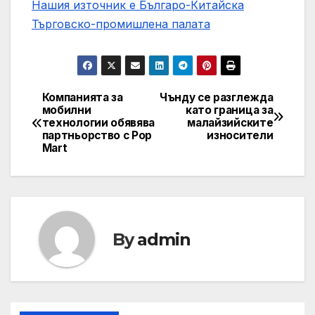
Нашия източник е Българо-Китайска
Търговско-промишлена палaта
Компанията за
Чънду се разглежда
Post
мобилни
като граница за
технологии обявява
малайзийските
navigation
партньорство с Pop
износители
Mart
By
admin