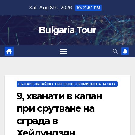
Skip
Sat. Aug 8th, 2026
10:21:51 PM
to
content
Bulgaria Tour
БЪЛГАРО-КИТАЙСКА ТЪРГОВСКО-ПРОМИШЛЕНА ПАЛAТА
9, хванати в капан
при срутване на
сграда в
Хейлундзян,