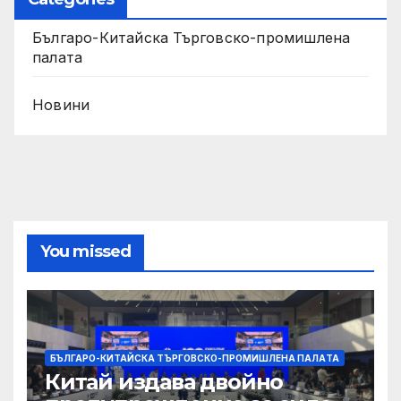
Българо-Китайска Търговско-промишлена
палaта
Новини
You missed
БЪЛГАРО-КИТАЙСКА ТЪРГОВСКО-ПРОМИШЛЕНА ПАЛAТА
Китай издава двойно