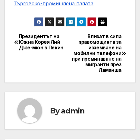
Търговско-промишлена палaта
Президентът на
Влизат в сила
Post
Южна Корея Лий
правомощията за
Дже-мюн в Пекин
изземване на
navigation
мобилни телефони
при преминаване на
мигранти през
Ламанша
By
admin