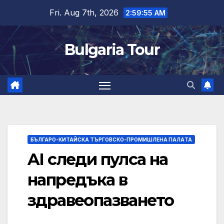
Skip
Fri. Aug 7th, 2026
2:59:56 AM
to
content
Bulgaria Tour
БЪЛГАРО-КИТАЙСКА ТЪРГОВСКО-ПРОМИШЛЕНА ПАЛAТА
AI следи пулса на
напредъка в
здравеопазването