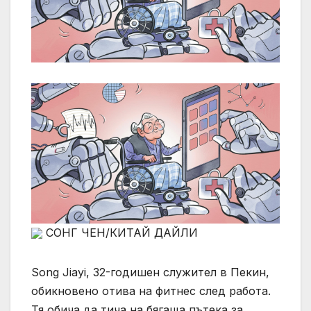
СОНГ ЧЕН/КИТАЙ ДАЙЛИ
Song Jiayi, 32-годишен служител в Пекин,
обикновено отива на фитнес след работа.
Тя обича да тича на бягаща пътека за