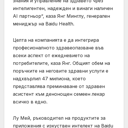
знания и управление на здравето чрез
интелигентен, надежден и винаги наличен
AI партньор“, каза Янг Минглу, генерален
мениджър на Baidu Health.
Целта на компанията е да интегрира
професионалното здравеопазване във
всеки аспект от ежедневието на
потребителите, каза Янг. Общият обем на
поръчките на неговите здравни услуги е
надхвърлил 47 милиона, което
представлява преминаване от здравен
асистент към денонощен семеен лекар
всичко в едно.
Лу Мей, ръководител на продуктите за
приложения с изкуствен интелект на Baidu