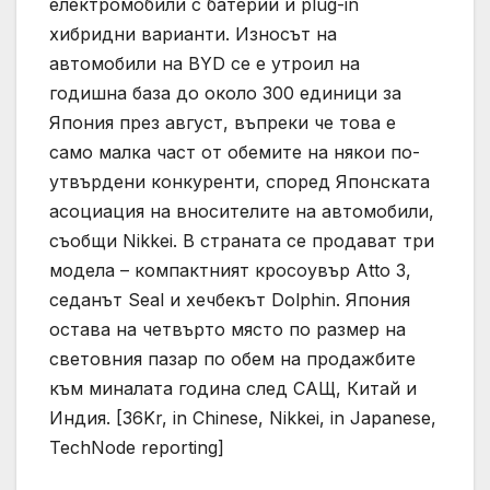
електромобили с батерии и plug-in
хибридни варианти. Износът на
автомобили на BYD се е утроил на
годишна база до около 300 единици за
Япония през август, въпреки че това е
само малка част от обемите на някои по-
утвърдени конкуренти, според Японската
асоциация на вносителите на автомобили,
съобщи Nikkei. В страната се продават три
модела – компактният кросоувър Atto 3,
седанът Seal и хечбекът Dolphin. Япония
остава на четвърто място по размер на
световния пазар по обем на продажбите
към миналата година след САЩ, Китай и
Индия. [36Kr, in Chinese, Nikkei, in Japanese,
TechNode reporting]