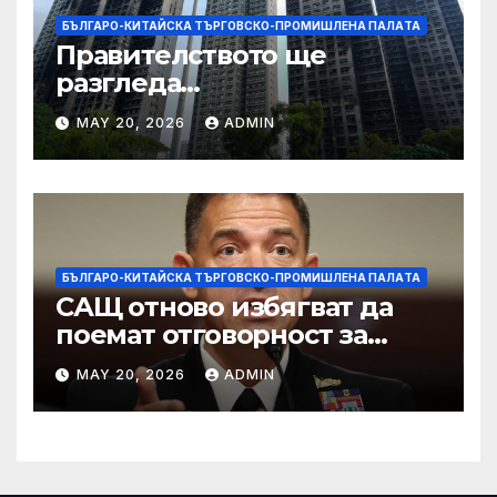
БЪЛГАРО-КИТАЙСКА ТЪРГОВСКО-ПРОМИШЛЕНА ПАЛAТА
Правителството ще
разгледа
застрахователните
MAY 20, 2026
ADMIN
претенции на Wang Fuk
Court по план за обратно
изкупуване: Хоп
БЪЛГАРО-КИТАЙСКА ТЪРГОВСКО-ПРОМИШЛЕНА ПАЛAТА
САЩ отново избягват да
поемат отговорност за
нападението в училище в
MAY 20, 2026
ADMIN
Иран, при което загинаха
155 души