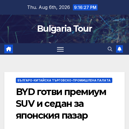
Skip
Thu. Aug 6th, 2026
9:16:28 PM
to
content
Bulgaria Tour
БЪЛГАРО-КИТАЙСКА ТЪРГОВСКО-ПРОМИШЛЕНА ПАЛAТА
BYD готви премиум
SUV и седан за
японския пазар