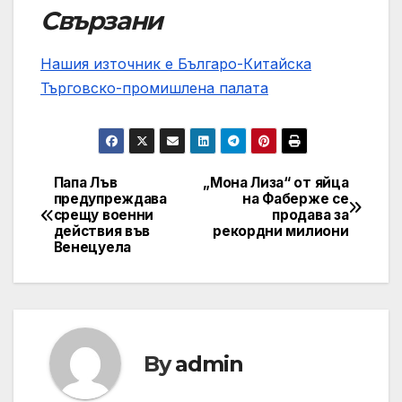
Свързани
Нашия източник е Българо-Китайска
Търговско-промишлена палaта
Папа Лъв
„Мона Лиза“ от яйца
Post
предупреждава
на Фаберже се
срещу военни
продава за
navigation
действия във
рекордни милиони
Венецуела
By
admin