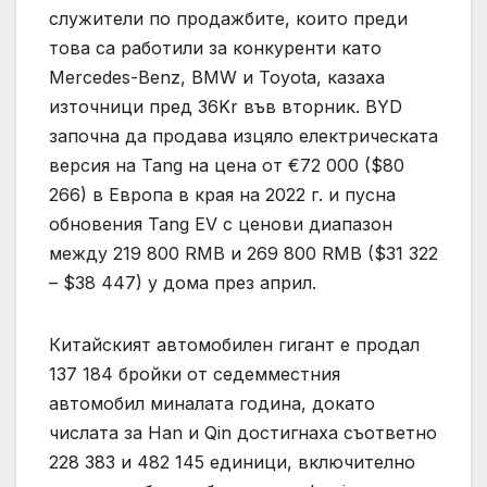
служители по продажбите, които преди
това са работили за конкуренти като
Mercedes-Benz, BMW и Toyota, казаха
източници пред 36Kr във вторник. BYD
започна да продава изцяло електрическата
версия на Tang на цена от €72 000 ($80
266) в Европа в края на 2022 г. и пусна
обновения Tang EV с ценови диапазон
между 219 800 RMB и 269 800 RMB ($31 322
– $38 447) у дома през април.
Китайският автомобилен гигант е продал
137 184 бройки от седемместния
автомобил миналата година, докато
числата за Han и Qin достигнаха съответно
228 383 и 482 145 единици, включително