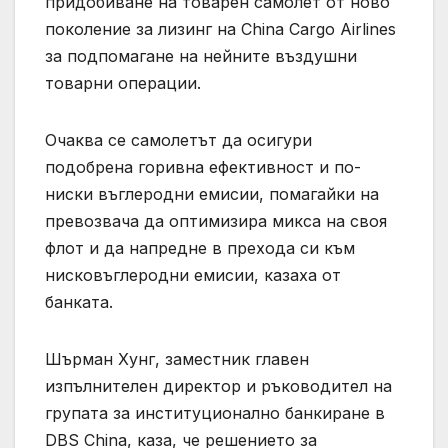
придобиване на товарен самолет от ново
поколение за лизинг на China Cargo Airlines
за подпомагане на нейните въздушни
товарни операции.
Очаква се самолетът да осигури
подобрена горивна ефективност и по-
ниски въглеродни емисии, помагайки на
превозвача да оптимизира микса на своя
флот и да напредне в прехода си към
нисковъглеродни емисии, казаха от
банката.
Шърман Хунг, заместник главен
изпълнителен директор и ръководител на
групата за институционално банкиране в
DBS China, каза, че решението за