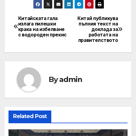
Китайската гала
Китай публикува
Post
излага пилешки
пълния текст на
крака на избелване
доклада за
navigation
с водороден прекис
работата на
правителството
By
admin
Related Post