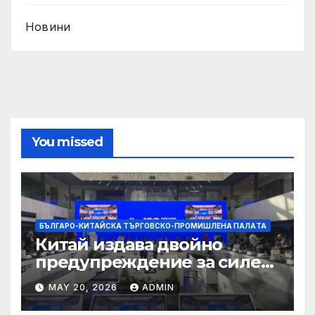
Новини
You missed
БЪЛГАРО-КИТАЙСКА ТЪРГОВСКО-ПРОМИШЛЕНА ПАЛAТА
Китай издава двойно
предупреждение за силен
дъжд и пясъчни бури
MAY 20, 2026
ADMIN