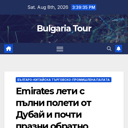
Skip
Sat. Aug 8th, 2026
3:39:36 PM
to
content
Bulgaria Tour
БЪЛГАРО-КИТАЙСКА ТЪРГОВСКО-ПРОМИШЛЕНА ПАЛAТА
Emirates лети с
пълни полети от
Дубай и почти
празни обратно