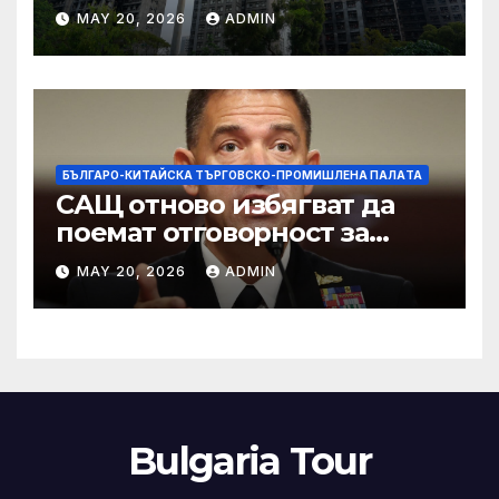
застрахователните
MAY 20, 2026
ADMIN
претенции на Wang Fuk
Court по план за обратно
изкупуване: Хоп
БЪЛГАРО-КИТАЙСКА ТЪРГОВСКО-ПРОМИШЛЕНА ПАЛAТА
САЩ отново избягват да
поемат отговорност за
нападението в училище в
MAY 20, 2026
ADMIN
Иран, при което загинаха
155 души
Bulgaria Tour