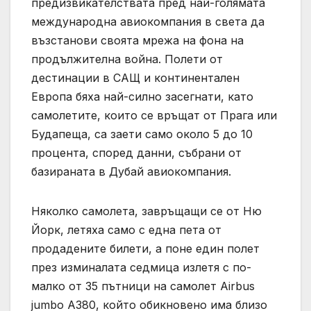
предизвикателствата пред най-голямата
международна авиокомпания в света да
възстанови своята мрежа на фона на
продължителна война. Полети от
дестинации в САЩ и континентален
Европа бяха най-силно засегнати, като
самолетите, които се връщат от Прага или
Будапеща, са заети само около 5 до 10
процента, според данни, събрани от
базираната в Дубай авиокомпания.
Няколко самолета, завръщащи се от Ню
Йорк, летяха само с една пета от
продадените билети, а поне един полет
през изминалата седмица излетя с по-
малко от 35 пътници на самолет Airbus
jumbo A380, който обикновено има близо