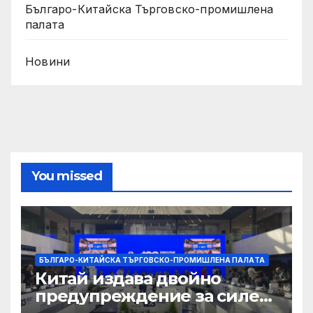
Българо-Китайска Търговско-промишлена
палaта
Новини
You missed
БЪЛГАРО-КИТАЙСКА ТЪРГОВСКО-ПРОМИШЛЕНА ПАЛAТА
Китай издава двойно
предупреждение за силен