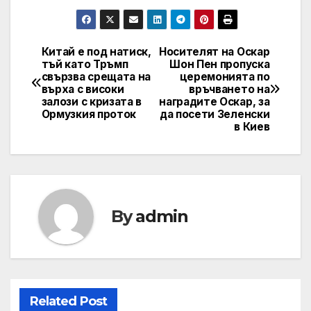
Китай е под натиск,
Носителят на Оскар
Post
тъй като Тръмп
Шон Пен пропуска
свързва срещата на
церемонията по
navigation
върха с високи
връчването на
залози с кризата в
наградите Оскар, за
Ормузкия проток
да посети Зеленски
в Киев
By
admin
Related Post