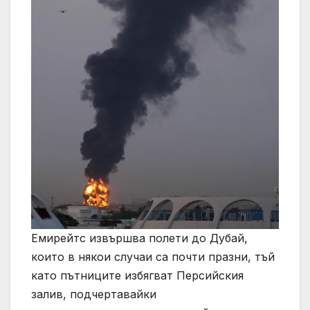
Емирейтс извършва полети до Дубай,
които в някои случаи са почти празни, тъй
като пътниците избягват Персийския
залив, подчертавайки