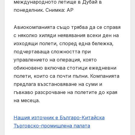
международното летище в Дубай в
понеделник. Снимка: AP
Авиокомпанията също трябва да се справя
с няколко хиляди неявявания всеки ден на
изходящи полети, според една бележка,
подчертаваща сложността при
управлението на операция, която
обикновено включва стотици ежедневни
полети, които са почти пълни. Компанията
предлага възстановяване на суми и
гъвкаво разсрочване на полетите до края
на месеца.
Нашия източник е Българо-Китайска
Търговско-промишлена палaта