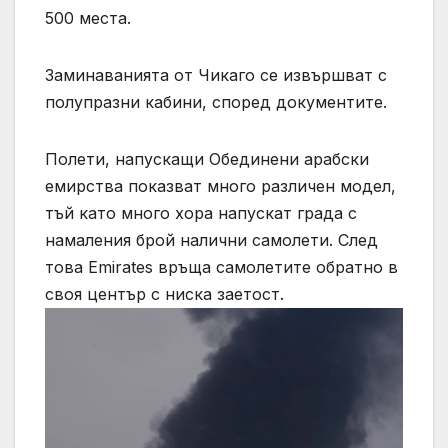
500 места.
Заминаванията от Чикаго се извършват с
полупразни кабини, според документите.
Полети, напускащи Обединени арабски
емирства показват много различен модел,
тъй като много хора напускат града с
намаления брой налични самолети. След
това Emirates връща самолетите обратно в
своя център с ниска заетост.