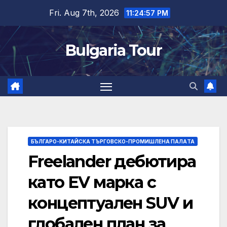
Skip
Fri. Aug 7th, 2026
11:24:58 PM
to
content
Bulgaria Tour
БЪЛГАРО-КИТАЙСКА ТЪРГОВСКО-ПРОМИШЛЕНА ПАЛAТА
Freelander дебютира
като EV марка с
концептуален SUV и
глобален план за