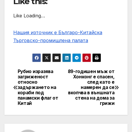
Like this:
Like Loading…
Нашия източник е Българо-Китайска
Търговско-промишлена палaта
Рубио изразява
89-годишен мъж от
Post
загриженост
Хонконг е спасен,
относно
след като е
navigation
задържането на
намерен да се
кораби под
вкопчва в външната
панамски флаг от
стена на дома за
Китай
грижи