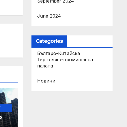
September 2024
June 2024
Categories
Българо-Китайска
Търговско-промишлена
палaта
Новини
-
о