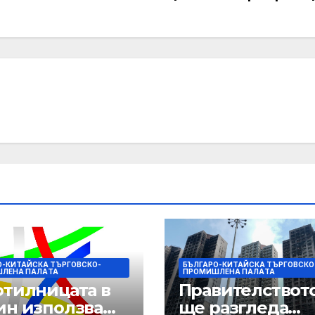
О-КИТАЙСКА ТЪРГОВСКО-
БЪЛГАРО-КИТАЙСКА ТЪРГОВСКО
ЛЕНА ПАЛAТА
ПРОМИШЛЕНА ПАЛAТА
отилницата в
Правителствот
ин използва
ще разгледа