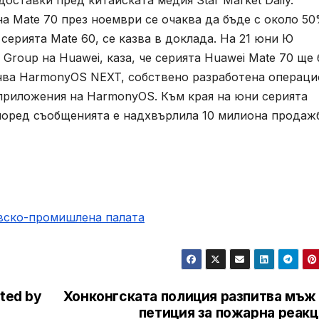
доставки пред китайската медия Star Market Daily.
а Mate 70 през ноември се очаква да бъде с около 5
серията Mate 60, се казва в доклада. На 21 юни Ю
 Group на Huawei, каза, че серията Huawei Mate 70 ще
чва HarmonyOS NEXT, собствено разработена операци
приложения на HarmonyOS. Към края на юни серията
според съобщенията е надхвърлила 10 милиона продаж
овско-промишлена палaта
ited by
Хонконгската полиция разпитва мъж 
петиция за пожарна реакц