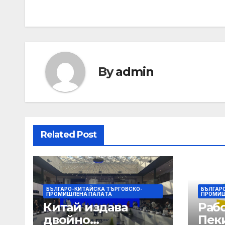
navigation
By
admin
Related Post
БЪЛГАРО-КИТАЙСКА ТЪРГОВСКО-
БЪЛГАР
ПРОМИШЛЕНА ПАЛAТА
ПРОМИШ
Китай издава
Раб
двойно
Пек