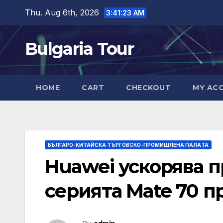
Skip
Thu. Aug 6th, 2026
3:41:24 AM
to
content
Bulgaria Tour
HOME
CART
CHECKOUT
MY AC
БЪЛГАРО-КИТАЙСКА ТЪРГОВСКО-ПРОМИШЛЕНА ПАЛAТА
Huawei ускорява п
серията Mate 70 