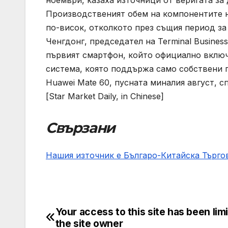
ноември, казаха източници от веригата за 
Производственият обем на компонентите н
по-висок, отколкото през същия период за 
Ченгдонг, председател на Terminal Business
първият смартфон, който официално вклю
система, която поддържа само собствени 
Huawei Mate 60, пусната миналия август, 
[Star Market Daily, in Chinese]
Свързани
Нашия източник е Българо-Китайска Търг
Your access to this site has been lim
Post
the site owner