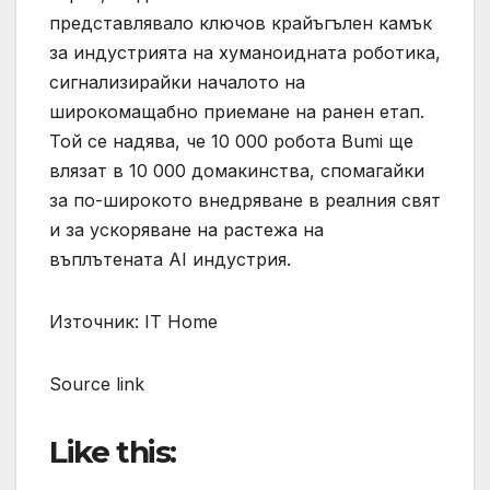
представлявало ключов крайъгълен камък
за индустрията на хуманоидната роботика,
сигнализирайки началото на
широкомащабно приемане на ранен етап.
Той се надява, че 10 000 робота Bumi ще
влязат в 10 000 домакинства, спомагайки
за по-широкото внедряване в реалния свят
и за ускоряване на растежа на
въплътената AI индустрия.
Източник: IT Home
Source link
Like this: