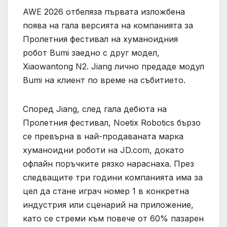
AWE 2026 отбеляза първата изложбена
поява на гала версията на компанията за
Пролетния фестивал на хуманоидния
робот Bumi заедно с друг модел,
Xiaowantong N2. Jiang лично предаде модул
Bumi на клиент по време на събитието.
Според Jiang, след гала дебюта на
Пролетния фестивал, Noetix Robotics бързо
се превърна в най-продаваната марка
хуманоидни роботи на JD.com, докато
офлайн поръчките рязко нараснаха. През
следващите три години компанията има за
цел да стане играч номер 1 в конкретна
индустрия или сценарий на приложение,
като се стреми към повече от 60% пазарен