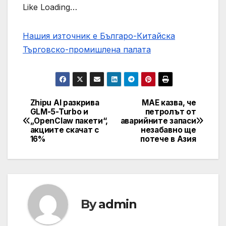
Like Loading…
Нашия източник е Българо-Китайска
Търговско-промишлена палaта
Zhipu AI разкрива
МАЕ казва, че
Post
GLM-5-Turbo и
петролът от
„OpenClaw пакети“,
аварийните запаси
navigation
акциите скачат с
незабавно ще
16%
потече в Азия
By
admin