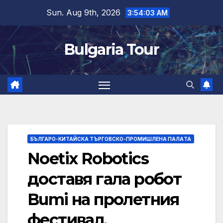
Skip
Sun. Aug 9th, 2026
3:54:04 AM
to
content
Bulgaria Tour
БЪЛГАРО-КИТАЙСКА ТЪРГОВСКО-ПРОМИШЛЕНА ПАЛAТА
Noetix Robotics
доставя гала робот
Bumi на пролетния
фестивал,