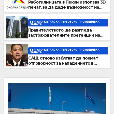
Работилницата в Пекин използва 3D
печат, за да даде възможност на
работниците с увреждания
БЪЛГАРО-КИТАЙСКА ТЪРГОВСКО-ПРОМИШЛЕНА
ПАЛAТА
Правителството ще разгледа
застрахователните претенции на
Wang Fuk Court по план за обратно
изкупуване: Хоп
БЪЛГАРО-КИТАЙСКА ТЪРГОВСКО-ПРОМИШЛЕНА
ПАЛAТА
САЩ отново избягват да поемат
отговорност за нападението в
училище в Иран, при което загинаха
155 души