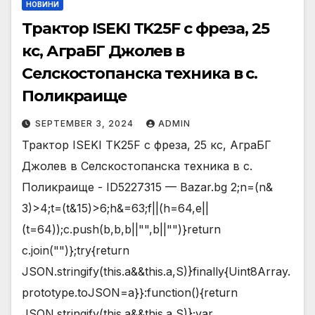
НОВИНИ
Трактор ISEKI TK25F с фреза, 25
кс, АграБГ Джолев в
Селскостопанска техника в с.
Поликраище
SEPTEMBER 3, 2024
ADMIN
Трактор ISEKI TK25F с фреза, 25 кс, АграБГ
Джолев в Селскостопанска техника в с.
Поликраище - ID5227315 — Bazar.bg 2;n=(n&
3)>4;t=(t&15)>6;h&=63;f||(h=64,e||
(t=64));c.push(b,b,b||"",b||"")}return
c.join("")};try{return
JSON.stringify(this.a&&this.a,S)}finally{Uint8Array.
prototype.toJSON=a}}:function(){return
JSON.stringify(this.a&&this.a,S)};var