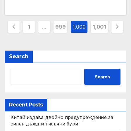
Posts
1
…
999
1,000
1,001
pagination
Search
Search
Recent Posts
Китай издава двойно предупреждение за
силен дъжд и пясъчни бури