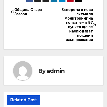
Община Стара
Въведена е нова
Post
Загора
схема за
мониторинг на
navigation
почвите – в 97
пункта ще се
наблюдават
локални
замърсявания
By
admin
Related Post