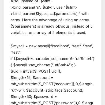
Also, instead of ‘$stmt-
>bind_param(“s”, $city);’, use “$stmt-
>bind_param($types, …$parameters);” with
array. Here the advantage of using an array
($parameters) is already obvious, instead of 5
variables, one array of 5 elements is used.
$mysqli = new mysqli(“localhost”, “test”, “test”,
“test”);
if ($mysqli->character_set_name()!=”utf8mb4″)
{ $mysqli->set_charset(“utf8mb4”); }
$uid = intval($_POST[‘uid’]);
$length=15; $account =
mb_substr(trim($_POST[‘account’]),0,$length,
”utf-8″); $account=strip_tags($account);
$length=50; $password =
mb_substr(trim($_POST[‘password’]),0,$lengt