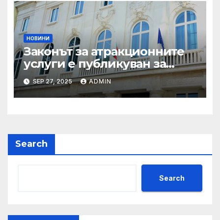
НОВИНИ
Законът за атракционните
услуги е публикуван за
обществено обсъждане
SEP 27, 2025
ADMIN
Search
Search