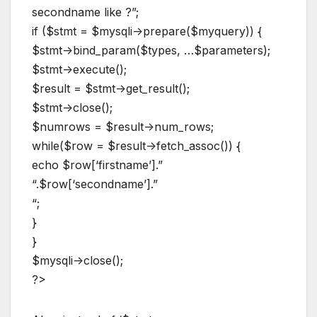
secondname like ?”;
if ($stmt = $mysqli->prepare($myquery)) {
$stmt->bind_param($types, …$parameters);
$stmt->execute();
$result = $stmt->get_result();
$stmt->close();
$numrows = $result->num_rows;
while($row = $result->fetch_assoc()) {
echo $row[‘firstname’].”
“.$row[‘secondname’].”
“;
}
}
$mysqli->close();
?>