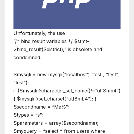
Unfortunately, the use
“/* bind result variables */ $stmt-
>bind_result($district);” is obsolete and
condemned.
$mysqli = new mysqli(“localhost”, “test”, “test”,
“test”);
if ($mysqli->character_set_name()!=”utf8mb4″)
{ $mysqli->set_charset(“utf8mb4”); }
$secondname = “Ma%”;
$types = “s”;
$parameters = array($secondname);
$myquery = “select * from users where