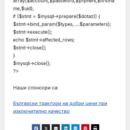
array($account,$password,$prijmeni,$firstna
me,$uid);
if ($stmt = $mysqli->prepare($dotaz)) {
$stmt->bind_param($types, …$parameters);
$stmt->execute();
echo $stmt->affected_rows;
$stmt->close();
}
$mysqli->close();
?>
Наши спонсори са:
Български трактори на добри цени при
изключително качество