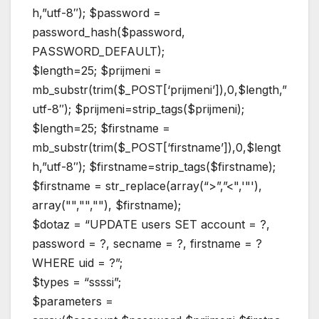
h,”utf-8″); $password =
password_hash($password,
PASSWORD_DEFAULT);
$length=25; $prijmeni =
mb_substr(trim($_POST[‘prijmeni’]),0,$length,”
utf-8″); $prijmeni=strip_tags($prijmeni);
$length=25; $firstname =
mb_substr(trim($_POST[‘firstname’]),0,$lengt
h,”utf-8″); $firstname=strip_tags($firstname);
$firstname = str_replace(array(“>”,”<",'"'),
array("","",""), $firstname);
$dotaz = “UPDATE users SET account = ?,
password = ?, secname = ?, firstname = ?
WHERE uid = ?”;
$types = “ssssi”;
$parameters =