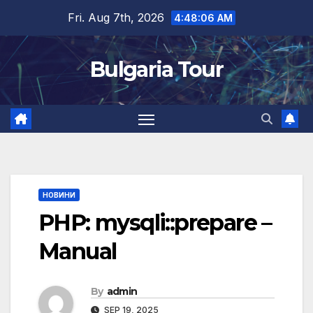
Skip
Fri. Aug 7th, 2026
4:48:07 AM
to
content
Bulgaria Tour
НОВИНИ
PHP: mysqli::prepare –
Manual
By
admin
SEP 19, 2025