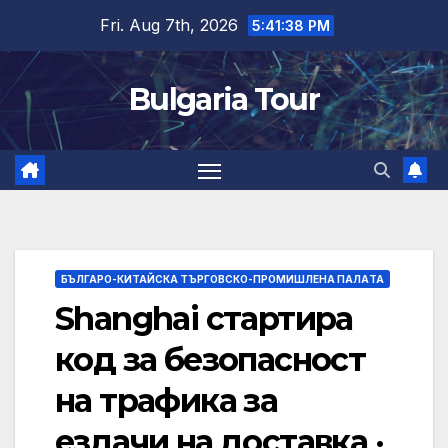
Skip
Fri. Aug 7th, 2026
5:41:38 PM
to
content
Bulgaria Tour
БЪЛГАРО-КИТАЙСКА ТЪРГОВСКО-ПРОМИШЛЕНА ПАЛAТА
Shanghai стартира
код за безопасност
на трафика за
ездачи на доставка ·