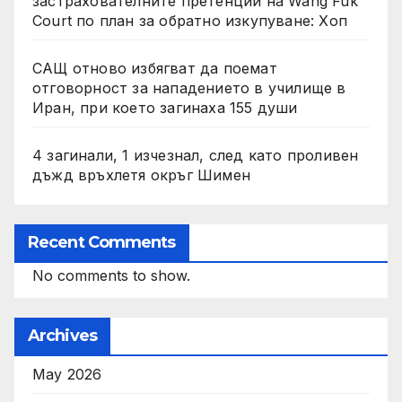
застрахователните претенции на Wang Fuk
Court по план за обратно изкупуване: Хоп
САЩ отново избягват да поемат
отговорност за нападението в училище в
Иран, при което загинаха 155 души
4 загинали, 1 изчезнал, след като проливен
дъжд връхлетя окръг Шимен
Recent Comments
No comments to show.
Archives
May 2026