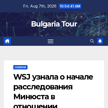
Skip
Fri. Aug 7th, 2026
10:54:42 AM
to
content
Bulgaria Tour
НОВИНИ
WSJ узнала о начале
расследования
Минюста в
отношении