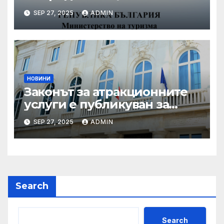
координирани проверки
SEP 27, 2025
ADMIN
през летния сезон
НОВИНИ
Законът за атракционните
услуги е публикуван за
обществено обсъждане
SEP 27, 2025
ADMIN
Search
Search