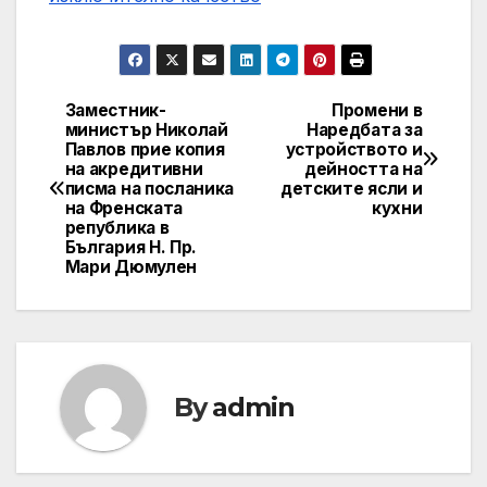
Заместник-
Промени в
Post
министър Николай
Наредбата за
Павлов прие копия
устройството и
navigation
на акредитивни
дейността на
писма на посланика
детските ясли и
на Френската
кухни
република в
България Н. Пр.
Мари Дюмулен
By
admin