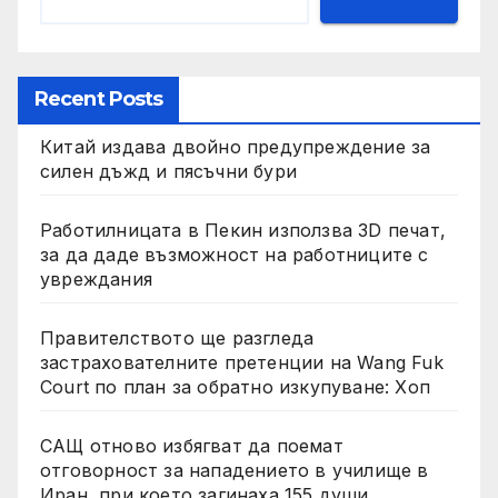
Recent Posts
Китай издава двойно предупреждение за
силен дъжд и пясъчни бури
Работилницата в Пекин използва 3D печат,
за да даде възможност на работниците с
увреждания
Правителството ще разгледа
застрахователните претенции на Wang Fuk
Court по план за обратно изкупуване: Хоп
САЩ отново избягват да поемат
отговорност за нападението в училище в
Иран, при което загинаха 155 души