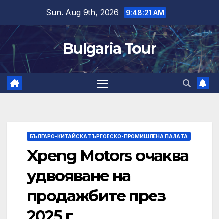
Skip
Sun. Aug 9th, 2026
9:48:22 AM
to
content
Bulgaria Tour
БЪЛГАРО-КИТАЙСКА ТЪРГОВСКО-ПРОМИШЛЕНА ПАЛAТА
Xpeng Motors очаква
удвояване на
продажбите през
2025 г.