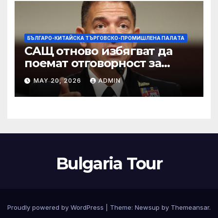
изкупуване: Хоп
БЪЛГАРО-КИТАЙСКА ТЪРГОВСКО-ПРОМИШЛЕНА ПАЛAТА
САЩ отново избягват да
поемат отговорност за
нападението в училище в
MAY 20, 2026
ADMIN
Иран, при което загинаха
155 души
Bulgaria Tour
Proudly powered by WordPress
|
Theme:
Newsup
by
Themeansar
.