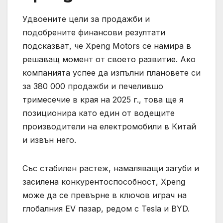
Удвоените цели за продажби и
подобрените финансови резултати
подсказват, че Xpeng Motors се намира в
решаващ момент от своето развитие. Ако
компанията успее да изпълни плановете си
за 380 000 продажби и печелившо
тримесечие в края на 2025 г., това ще я
позиционира като един от водещите
производители на електромобили в Китай
и извън него.
Със стабилен растеж, намаляващи загуби и
засилена конкурентоспособност, Xpeng
може да се превърне в ключов играч на
глобалния EV пазар, редом с Tesla и BYD.