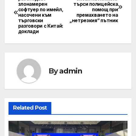
злонамерен
търси полицейска
navigation
софтуер по имейл,
помощ при
насочени към
премахването на
търговски
„нетрезкия“ пътник
разговори с Китай:
доклади
By
admin
Related Post