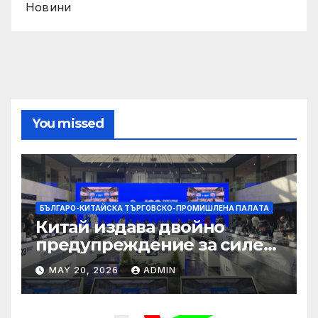
Новини
You missed
БЪЛГАРО-КИТАЙСКА ТЪРГОВСКО-ПРОМИШЛЕНА ПАЛAТА
Китай издава двойно
предупреждение за силен
дъжд и пясъчни бури
MAY 20, 2026
ADMIN