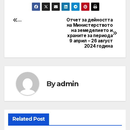
…
Отчет за дейността
Post
на Министерството
на земеделието и
navigation
храните за периода
9 април – 26 август
2024 година
By
admin
Related Post