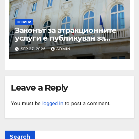
НОВИНИ
Законът за атракционните
услуги е публикуван за
обществено обсъждане
SEP 27, 2025
ADMIN
Leave a Reply
You must be
logged in
to post a comment.
Search