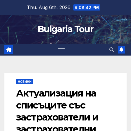
Skip
Thu. Aug 6th, 2026
9:08:43 PM
to
content
Bulgaria Tour
НОВИНИ
Актуализация на
списъците със
застрахователи и
застрахователни