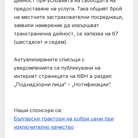
дейност при условията на свободата на
предоставяне на услуги. Така общият брой
на местните застрахователни посредници,
заявили намерение да извършват
трансгранична дейност, се запазва на 67
(шестдесет и седем).
Актуализираните списъци с
уведомленията са публикувани на
интернет страницата на КФН в раздел
„Поднадзорни лица” – „Нотификации”.
Наши спонсори са:
Български трактори на добри цени при
изключително качество