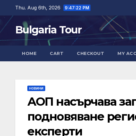
Skip
Thu. Aug 6th, 2026
9:47:23 PM
to
content
Bulgaria Tour
HOME
CART
CHECKOUT
MY AC
НОВИНИ
АОП насърчава зап
подновяване реги
експерти