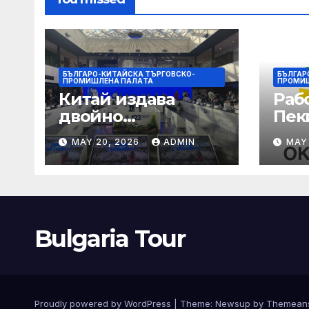
БЪЛГАРО-КИТАЙСКА ТЪРГОВСКО-
БЪЛГАР
ПРОМИШЛЕНА ПАЛAТА
ПРОМИ
Китай издава
Раб
двойно
Пек
предупреждение
печа
MAY 20, 2026
ADMIN
MAY
за силен дъжд и
въз
пясъчни бури
раб
увр
Bulgaria Tour
Proudly powered by WordPress
|
Theme:
Newsup
by
Themean