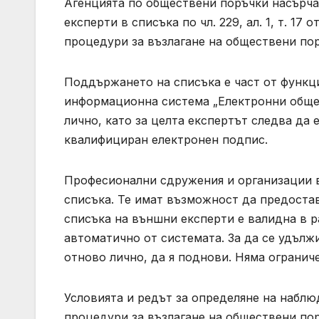
Агенцията по обществени поръчки насърча
експерти в списъка по чл. 229, ал. 1, т. 1
процедури за възлагане на обществени по
Поддържането на списъка е част от функц
информационна система „Електронни общес
лично, като за целта експертът следва да
квалифициран електронен подпис.
Професионални сдружения и организации в
списъка. Те имат възможност да предостав
списъка на външни експерти е валидна в р
автоматично от системата. За да се удълж
отново лично, да я поднови. Няма огранич
Условията и редът за определяне на наблю
процедури за възлагане на обществени пор