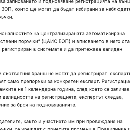
ва записването и подновяване регистрацията на вън
7 от ЗОП, които ще могат да бъдат избирани за наблюдат
ръчки.
ионалностите на Централизираната автоматизирана
твени поръчки“ (ЦАИС ЕОП) и вписването в него ста
 е регистриран в системата и да притежава валиден
 съответния бранш не могат да регистрират експерт
ят само препоръки за конкретен експерт. Регистраци
амките на 1 календарна година, след което се заличав
и валидността на регистрацията, експертът следва,
ение за броя на подновяванията.
дателите, както и участието им при провеждане на
ъчки, се уреждат с приетите промени в Правилника з