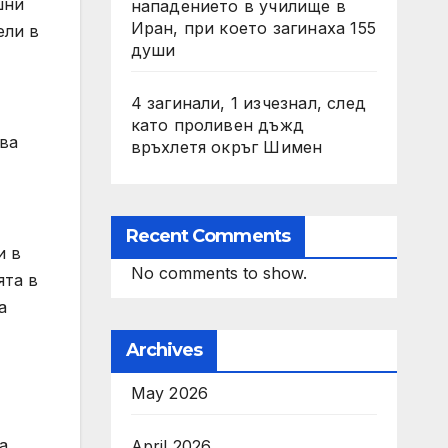
шни
нападението в училище в
Иран, при което загинаха 155
ели в
души
4 загинали, 1 изчезнал, след
като проливен дъжд
ва
връхлетя окръг Шимен
Recent Comments
и в
No comments to show.
ята в
а
Archives
May 2026
а
April 2026