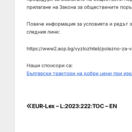
прилагане на Закона за обществените поръч
Повече информация за условията и редът 
следния линк:
https://www2.aop.bg/vyzlozhiteli/polezno-za-vazl
Наши спонсори са:
Български трактори на добри цени при из
EUR-Lex – L:2023:222:TOC – EN
Post
navigation