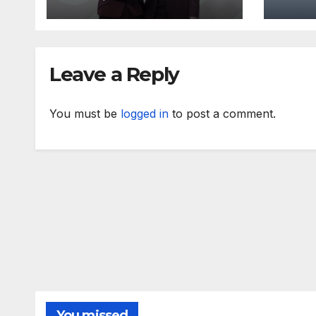
представи
коо
българската
про
позиция на
лет
неформалното
Leave a Reply
заседание на
Съвет „Общи
въпроси“ в
You must be
logged in
to post a comment.
Копенхаген
You missed