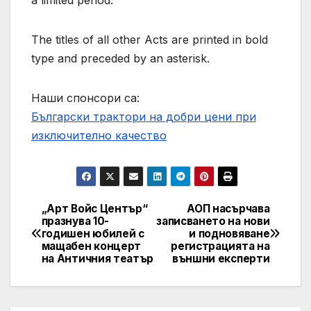
The titles of all other Acts are printed in bold
type and preceded by an asterisk.
Наши спонсори са:
Български трактори на добри цени при
изключително качество
„Арт Войс Център“
АОП насърчава
Post
празнува 10-
записването на нови
годишен юбилей с
и подновяване
navigation
мащабен концерт
регистрацията на
на Античния театър
външни експерти