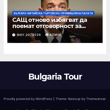
БЪЛГАРО-КИТАЙСКА ТЪРГОВСКО-ПРОМИШЛЕНА ПАЛAТА
САЩ отново избягват да
поемат отговорност за
нападението в училище в
MAY 20, 2026
ADMIN
Иран, при което загинаха
155 души
Bulgaria Tour
Proudly powered by WordPress
|
Theme:
Newsup
by
Themeansar
.