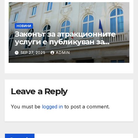
НОВИНИ
Законът за атракционните
услуги е публикуван за
обществено обсъждане
SEP 27, 2025
ADMIN
Leave a Reply
You must be
logged in
to post a comment.