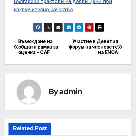
Български трактори на добри цени при
изключително качество
Въвеждане на
Участие в Деветия
Post
общата рамка за
форум на членовете
оценка – CAF
на ENQA
navigation
By
admin
Related Post