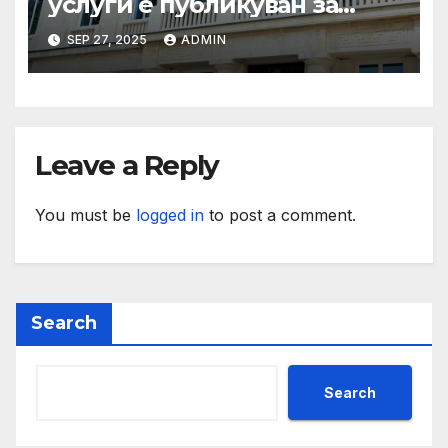
услуги е публикуван за
обществено обсъждане
SEP 27, 2025
ADMIN
Leave a Reply
You must be
logged in
to post a comment.
Search
Search