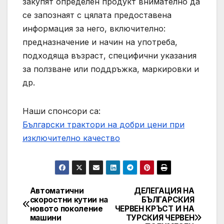
закупят определен продукт внимателно да
се запознаят с цялата предоставена
информация за него, включително:
предназначение и начин на употреба,
подходяща възраст, специфични указания
за ползване или поддръжка, маркировки и
др.
Наши спонсори са:
Български трактори на добри цени при
изключително качество
Автоматични
ДЕЛЕГАЦИЯ НА
Post
скоростни кутии на
БЪЛГАРСКИЯ
новото поколение
ЧЕРВЕН КРЪСТ И НА
navigation
машини
ТУРСКИЯ ЧЕРВЕН