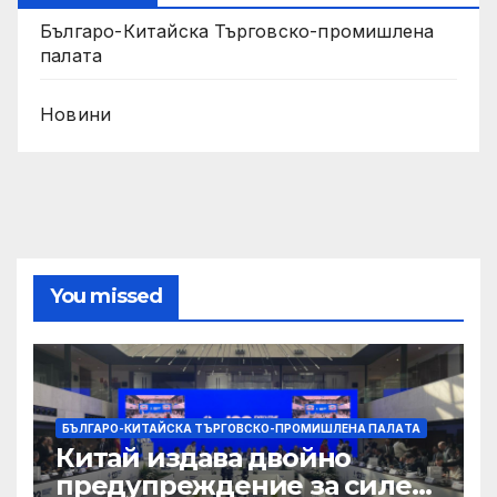
Българо-Китайска Търговско-промишлена
палaта
Новини
You missed
БЪЛГАРО-КИТАЙСКА ТЪРГОВСКО-ПРОМИШЛЕНА ПАЛAТА
Китай издава двойно
предупреждение за силен