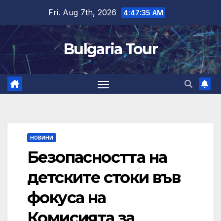
Skip
Fri. Aug 7th, 2026
4:47:36 AM
to
content
Bulgaria Tour
НОВИНИ
Безопасността на
детските стоки във
фокуса на
Комисията за