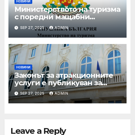
НОВИНИ
Министерството на туризма
с поредни мащабни
координирани проверки
SEP 27, 2025
ADMIN
през летния сезон
НОВИНИ
Законът за атракционните
услуги е публикуван за
обществено обсъждане
SEP 27, 2025
ADMIN
Leave a Reply