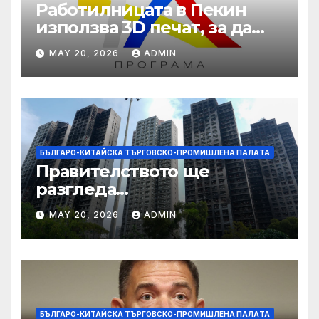
Работилницата в Пекин
използва 3D печат, за да
даде възможност на
MAY 20, 2026
ADMIN
работниците с увреждания
БЪЛГАРО-КИТАЙСКА ТЪРГОВСКО-ПРОМИШЛЕНА ПАЛAТА
Правителството ще
разгледа
застрахователните
MAY 20, 2026
ADMIN
претенции на Wang Fuk
Court по план за обратно
изкупуване: Хоп
БЪЛГАРО-КИТАЙСКА ТЪРГОВСКО-ПРОМИШЛЕНА ПАЛAТА