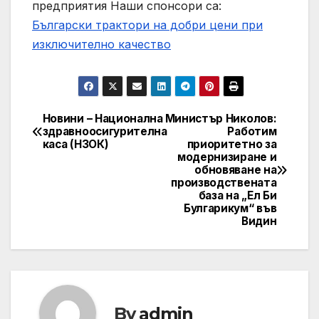
предприятия
Наши спонсори са:
Български трактори на добри цени при
изключително качество
Новини – Национална
Министър Николов:
Post
здравноосигурителна
Работим
каса (НЗОК)
приоритетно за
navigation
модернизиране и
обновяване на
производствената
база на „Ел Би
Булгарикум“ във
Видин
By
admin