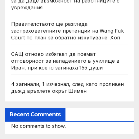
за да даде възможност на работниците с
увреждания
Правителството ще разгледа
застрахователните претенции на Wang Fuk
Court по план за обратно изкупуване: Хоп
САЩ отново избягват да поемат
отговорност за нападението в училище в
Иран, при което загинаха 155 души
4 загинали, 1 изчезнал, след като проливен
дъжд връхлетя окръг Шимен
Recent Comments
No comments to show.