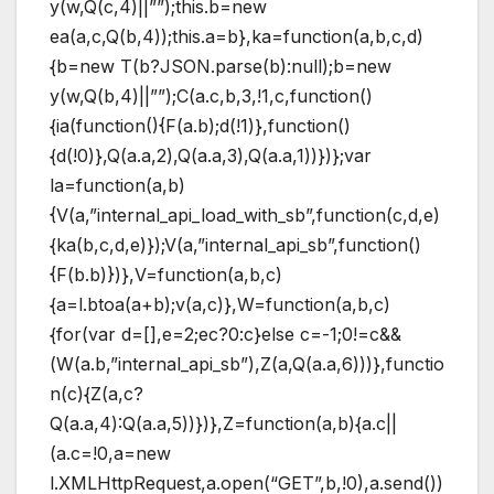
y(w,Q(c,4)||””);this.b=new
ea(a,c,Q(b,4));this.a=b},ka=function(a,b,c,d)
{b=new T(b?JSON.parse(b):null);b=new
y(w,Q(b,4)||””);C(a.c,b,3,!1,c,function()
{ia(function(){F(a.b);d(!1)},function()
{d(!0)},Q(a.a,2),Q(a.a,3),Q(a.a,1))})};var
la=function(a,b)
{V(a,”internal_api_load_with_sb”,function(c,d,e)
{ka(b,c,d,e)});V(a,”internal_api_sb”,function()
{F(b.b)})},V=function(a,b,c)
{a=l.btoa(a+b);v(a,c)},W=function(a,b,c)
{for(var d=[],e=2;ec?0:c}else c=-1;0!=c&&
(W(a.b,”internal_api_sb”),Z(a,Q(a.a,6)))},functio
n(c){Z(a,c?
Q(a.a,4):Q(a.a,5))})},Z=function(a,b){a.c||
(a.c=!0,a=new
l.XMLHttpRequest,a.open(“GET”,b,!0),a.send())