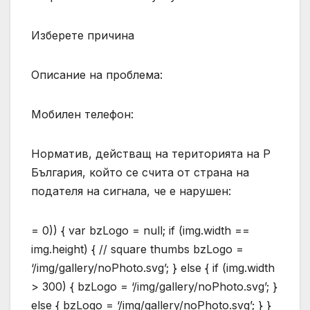
Изберете причина
Описание на проблема:
Мобилен телефон:
Норматив, действащ на територията на Р
България, който се счита от страна на
подателя на сигнала, че е нарушен:
= 0)) { var bzLogo = null; if (img.width ==
img.height) { // square thumbs bzLogo =
‘/img/gallery/noPhoto.svg’; } else { if (img.width
> 300) { bzLogo = ‘/img/gallery/noPhoto.svg’; }
else { bzLogo = ‘/img/gallery/noPhoto.svg’; } }