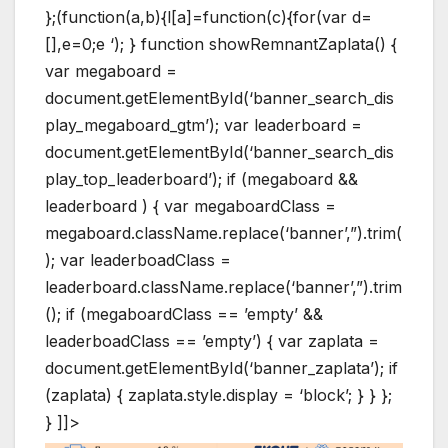
};(function(a,b){l[a]=function(c){for(var d=
[],e=0;e
‘); } function showRemnantZaplata() {
var megaboard =
document.getElementById(‘banner_search_dis
play_megaboard_gtm’); var leaderboard =
document.getElementById(‘banner_search_dis
play_top_leaderboard’); if (megaboard &&
leaderboard ) { var megaboardClass =
megaboard.className.replace(‘banner’,”).trim(
); var leaderboadClass =
leaderboard.className.replace(‘banner’,”).trim
(); if (megaboardClass == ’empty’ &&
leaderboadClass == ’empty’) { var zaplata =
document.getElementById(‘banner_zaplata’); if
(zaplata) { zaplata.style.display = ‘block’; } } };
} ]]>