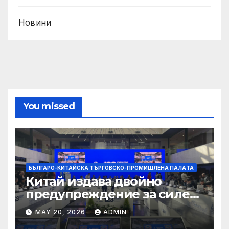
Новини
You missed
БЪЛГАРО-КИТАЙСКА ТЪРГОВСКО-ПРОМИШЛЕНА ПАЛAТА
Китай издава двойно
предупреждение за силен
дъжд и пясъчни бури
MAY 20, 2026
ADMIN