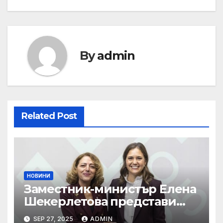
By
admin
Related Post
НОВИНИ
Заместник-министър Елена
Шекерлетова представи
българската позиция на
SEP 27, 2025
ADMIN