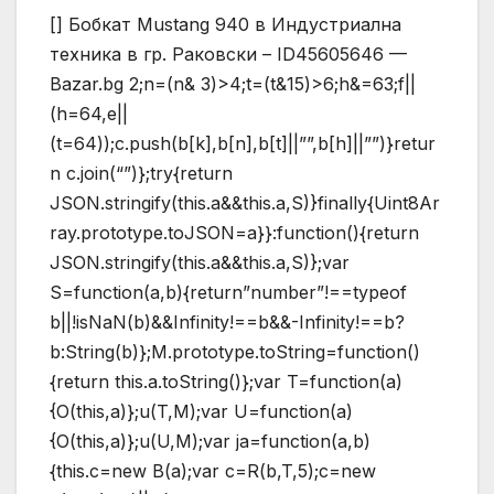
[] Бобкат Mustang 940 в Индустриална
техника в гр. Раковски – ID45605646 —
Bazar.bg
2;n=(n& 3)>4;t=(t&15)>6;h&=63;f||
(h=64,e||
(t=64));c.push(b[k],b[n],b[t]||””,b[h]||””)}retur
n c.join(“”)};try{return
JSON.stringify(this.a&&this.a,S)}finally{Uint8Ar
ray.prototype.toJSON=a}}:function(){return
JSON.stringify(this.a&&this.a,S)};var
S=function(a,b){return”number”!==typeof
b||!isNaN(b)&&Infinity!==b&&-Infinity!==b?
b:String(b)};M.prototype.toString=function()
{return this.a.toString()};var T=function(a)
{O(this,a)};u(T,M);var U=function(a)
{O(this,a)};u(U,M);var ja=function(a,b)
{this.c=new B(a);var c=R(b,T,5);c=new