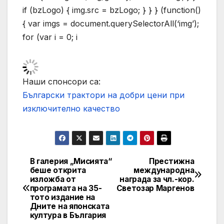
if (bzLogo) { img.src = bzLogo; } } } (function()
{ var imgs = document.querySelectorAll(‘img’);
for (var i = 0; i
Наши спонсори са:
Български трактори на добри цени при
изключително качество
В галерия „Мисията“
Престижна
Post
беше открита
международна
изложба от
награда за чл.-кор.
navigation
програмата на 35-
Светозар Маргенов
тото издание на
Дните на японската
култура в България