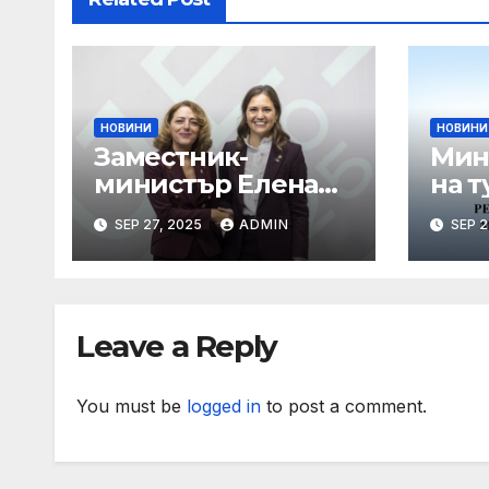
НОВИНИ
НОВИНИ
Заместник-
Мин
министър Елена
на т
Шекерлетова
пор
SEP 27, 2025
ADMIN
SEP 2
представи
коо
българската
про
позиция на
лет
неформалното
Leave a Reply
заседание на
Съвет „Общи
въпроси“ в
You must be
logged in
to post a comment.
Копенхаген