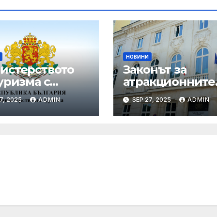
НОВИНИ
истерството
Законът за
уризма с
атракционните
едни мащабни
услуги е
7, 2025
ADMIN
SEP 27, 2025
ADMIN
рдинирани
публикуван за
верки през
обществено
ния сезон
обсъждане