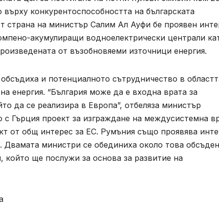
но върху конкурентоспособността на българската
т страна на министър Салим Ал Ауфи бе проявен инте
помпено-акумулиращи водноелектрически централи ка
произведената от възобновяеми източници енергия.
 обсъдиха и потенциалното сътрудничество в областт
на енергия. “България може да е входна врата за
то да се реализира в Европа”, отбеляза министър
о с Гърция проект за изграждане на междусистемна в
ект от общ интерес за ЕС. Румъния също проявява инт
в. Двамата министри се обединиха около това обсъде
, който ще послужи за основа за развитие на
а