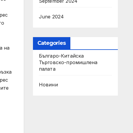
September 2024
рес
June 2024
то
Categories
а на
Българо-Китайска
Търговско-промишлена
палaта
ръзка
ерес
Новини
ните