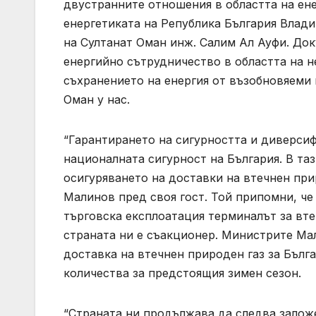
двустранните отношения в областта на ене
енергетиката на Република България Влад
на Султанат Оман инж. Салим Ал Ауфи. До
енергийно сътрудничество в областта на н
съхранението на енергия от възобновяеми 
Оман у нас.
“Гарантирането на сигурността и диверсиф
националната сигурност на България. В та
осигуряването на доставки на втечнен при
Малинов пред своя гост. Той припомни, че
търговска експлоатация терминалът за вте
страната ни е съакционер. Министрите Ма
доставка на втечнен природен газ за Бълга
количества за предстоящия зимен сезон.
“Страната ни продължава да следва заложе