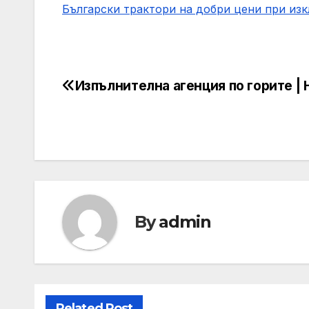
Български трактори на добри цени при из
Изпълнителна агенция по горите |
Post
navigation
By
admin
Related Post