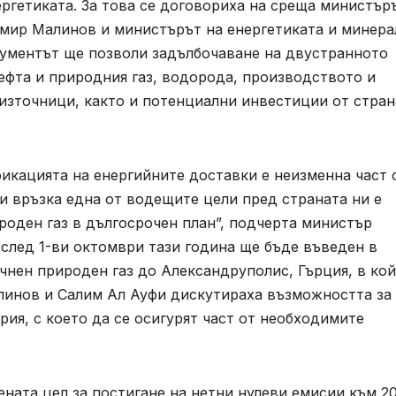
ргетиката. За това се договориха на среща министър
имир Малинов и министърът на енергетиката и минера
кументът ще позволи задълбочаване на двустранното
ефта и природния газ, водорода, производството и
източници, както и потенциални инвестиции от стран
икацията на енергийните доставки е неизменна част 
зи връзка една от водещите цели пред страната ни е
роден газ в дългосрочен план”, подчерта министър
 след 1-ви октомври тази година ще бъде въведен в
чнен природен газ до Александруполис, Гърция, в ко
линов и Салим Ал Ауфи дискутираха възможността за
рия, с което да се осигурят част от необходимите
ната цел за постигане на нетни нулеви емисии към 2