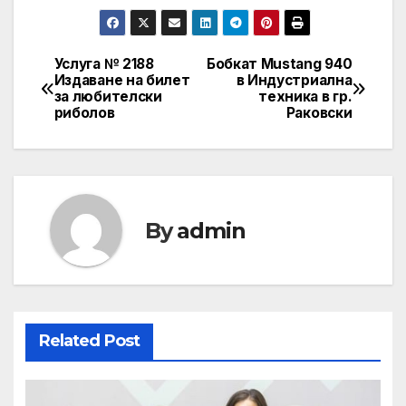
Услуга № 2188
Бобкат Mustang 940
Post
Издаване на билет
в Индустриална
за любителски
техника в гр.
navigation
риболов
Раковски
By
admin
Related Post