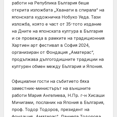
работи на Република България беше
открита изложбата „Хванати в спирала“ на
японската художничка Нобуко Уеда. Тази
изложба, която е част от 35-тото издание
на Дните на японската култура в България
и се провежда в рамките на традиционния
Хартиен арт фестивал в София 2024,
организиран от Фондация „Аматерас“,
продължава дългогодишните традиции на
културен обмен между България и Япония.
Официални гости на събитието бяха
заместник-министърът на външните
работи Мария Ангелиева, Н.Пр. г-н Хисаши
Мичигами, посланик на Япония в България,
проф. Тодор Тодоров, президент на
фондация „Аматерас“, Даниела Тодорова,