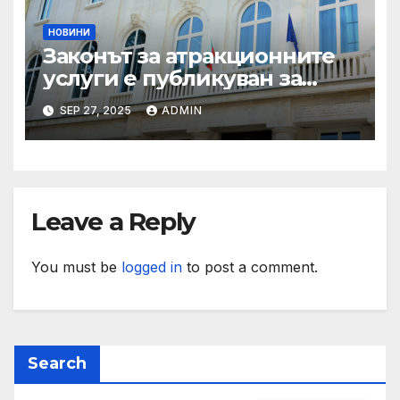
НОВИНИ
Законът за атракционните
услуги е публикуван за
обществено обсъждане
SEP 27, 2025
ADMIN
Leave a Reply
You must be
logged in
to post a comment.
Search