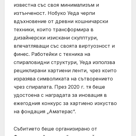
известна със своя минимализъм и
изтънченост. Нобуко Уеда черпи
вдъхновение от древни кошничарски
техники, които трансформира в
дизайнерски изискани скулптури,
впечатляващи със своята виртуозност и
финес. Работейки с техника на
спираловидни структури, Уеда използва
рециклирани хартиени ленти, чрез които
изразява символиката на сътворението
чрез спиралата. През 2020 г. тя беше
удостоена с наградата за иновация в
ежегодния конкурс за хартиено изкуство
на фондация „Аматерас“.
Събитието беше организирано от