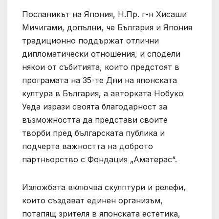
Посланикът на Япония, Н.Пр. г-н Хисаши
Мичигами, допълни, че България и Япония
традиционно поддържат отлични
дипломатически отношения, и сподели
някои от събитията, които предстоят в
програмата на 35-те Дни на японската
култура в България, а авторката Нобуко
Уеда изрази своята благодарност за
възможността да представи своите
творби пред българската публика и
подчерта важността на доброто
партньорство с Фондация „Аматерас“.
Изложбата включва скулптури и релефи,
които създават единен организъм,
потапящ зрителя в японската естетика,