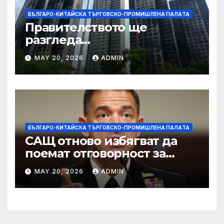
БЪЛГАРО-КИТАЙСКА ТЪРГОВСКО-ПРОМИШЛЕНА ПАЛAТА
Правителството ще
разгледа
застрахователните
MAY 20, 2026
ADMIN
претенции на Wang Fuk
Court по план за обратно
изкупуване: Хоп
БЪЛГАРО-КИТАЙСКА ТЪРГОВСКО-ПРОМИШЛЕНА ПАЛAТА
САЩ отново избягват да
поемат отговорност за
нападението в училище в
MAY 20, 2026
ADMIN
Иран, при което загинаха
155 души