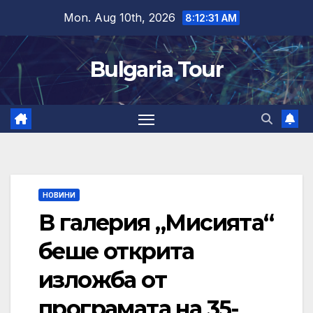
Skip
Mon. Aug 10th, 2026
8:12:32 AM
to
content
Bulgaria Tour
НОВИНИ
В галерия „Мисията“
беше открита
изложба от
програмата на 35-