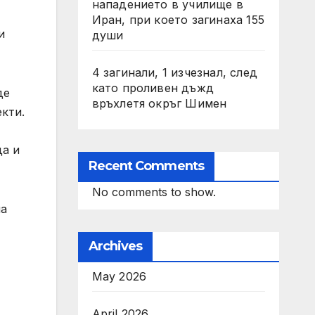
нападението в училище в
Иран, при което загинаха 155
и
души
4 загинали, 1 изчезнал, след
като проливен дъжд
де
връхлетя окръг Шимен
кти.
да и
Recent Comments
No comments to show.
на
Archives
May 2026
April 2026