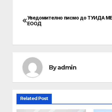
Уведомително писмо до ТУИДА М
Post
ЕООД
navigation
By
admin
Related Post