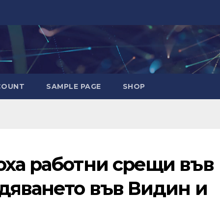
COUNT
SAMPLE PAGE
SHOP
оха работни срещи във
бдяването във Видин и