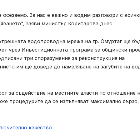
е осезаемо. За нас е важно и водим разговори с всичк
яването“, заяви министър Коритарова днес.
вътрешната водопроводна мрежа на гр. Омуртаг ще бъ
ет чрез Инвестиционната програма за общински прое
дписани три споразумения за реконструкция на
нието им ще доведе до намаляване на загубите на во
ост за съдействие на местните власти по отношение 
оже процедурите да се изпълняват максимално бързо.
ключително качество