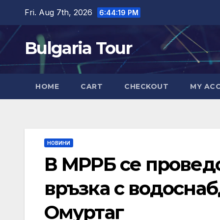
Skip
Fri. Aug 7th, 2026
6:44:20 PM
to
content
Bulgaria Tour
HOME
CART
CHECKOUT
MY AC
НОВИНИ
В МРРБ се провед
връзка с водосна
Омуртаг