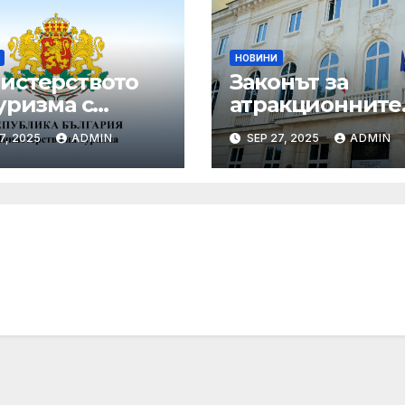
НОВИНИ
истерството
Законът за
уризма с
атракционните
едни мащабни
услуги е
7, 2025
ADMIN
SEP 27, 2025
ADMIN
рдинирани
публикуван за
верки през
обществено
ния сезон
обсъждане