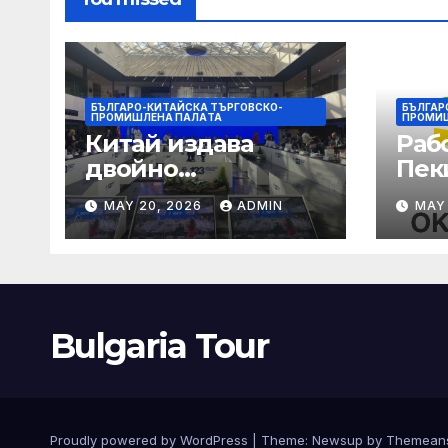
БЪЛГАРО-КИТАЙСКА ТЪРГОВСКО-
БЪЛГАР
ПРОМИШЛЕНА ПАЛAТА
ПРОМИ
Китай издава
Раб
двойно
Пек
предупреждение
печа
MAY 20, 2026
ADMIN
MAY
за силен дъжд и
въз
пясъчни бури
раб
увр
Bulgaria Tour
Proudly powered by WordPress
|
Theme:
Newsup
by
Themean