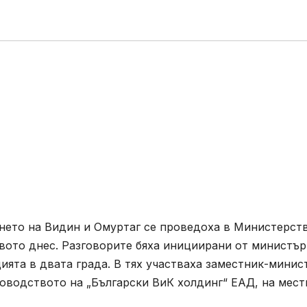
нето на Видин и Омуртаг се проведоха в Министерст
вото днес. Разговорите бяха инициирани от министър
ията в двата града. В тях участваха заместник-минис
оводството на „Български ВиК холдинг“ ЕАД, на мест