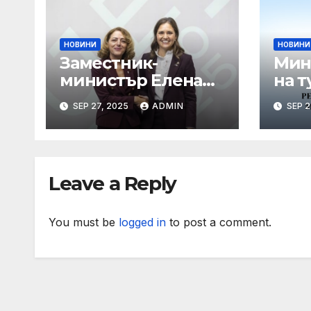
НОВИНИ
НОВИНИ
Заместник-
Мин
министър Елена
на т
Шекерлетова
пор
SEP 27, 2025
ADMIN
SEP 2
представи
коо
българската
про
позиция на
лет
неформалното
Leave a Reply
заседание на
Съвет „Общи
въпроси“ в
You must be
logged in
to post a comment.
Копенхаген