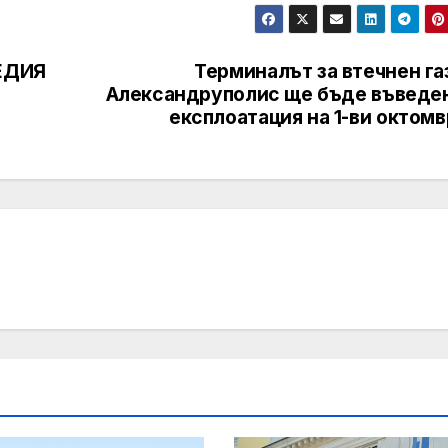
ЕДИЯ
Терминалът за втечнен га
Александруполис ще бъде въведен
експлоатация на 1-ви октом