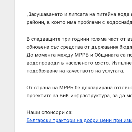
„Засушаването и липсата на питейна вода 
райони, в които има проблеми с водоснабд
В следващите три години голяма част от 
обновена със средства от държавния бюдж
До момента между МРРБ и Общината са по
водопроводи в населеното място. Изпълне
подобряване на качеството на услугата.
От страна на МРРБ бе декларирана готовн
проектите за ВиК инфраструктура, за да м
Наши спонсори са:
Български трактори на добри цени при из