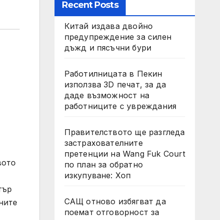
Recent Posts
Китай издава двойно
предупреждение за силен
дъжд и пясъчни бури
Работилницата в Пекин
използва 3D печат, за да
даде възможност на
работниците с увреждания
Правителството ще разгледа
застрахователните
претенции на Wang Fuk Court
вото
по план за обратно
изкупуване: Хоп
тър
САЩ отново избягват да
ните
поемат отговорност за