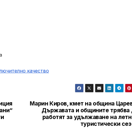
а
ключително качество
иция
Марин Киров, кмет на община Царев
ани“
Държавата и общините трябва 
ти
работят за удължаване на летн
туристически сез