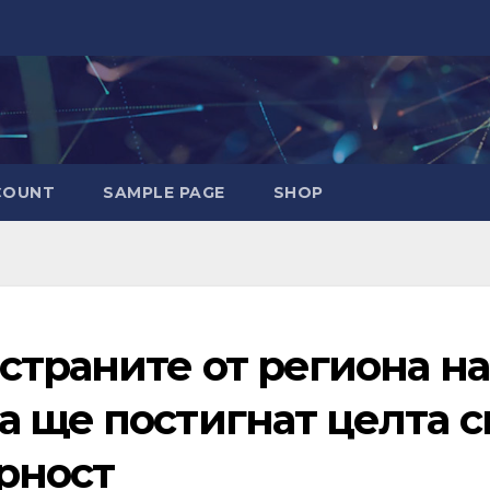
COUNT
SAMPLE PAGE
SHOP
страните от региона на
а ще постигнат целта с
рност