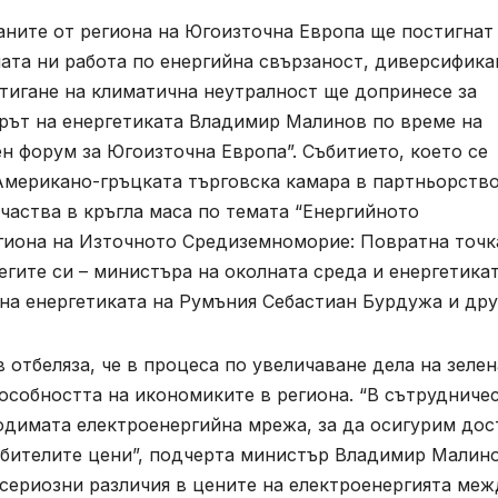
аните от региона на Югоизточна Европа ще постигнат
ната ни работа по енергийна свързаност, диверсифика
стигане на климатична неутралност ще допринесе за
ърът на енергетиката Владимир Малинов по време на
ен форум за Югоизточна Европа”. Събитието, което се
Американо-гръцката търговска камара в партньорство
частва в кръгла маса по темата “Енергийното
гиона на Източното Средиземноморие: Повратна точк
егите си – министъра на околната среда и енергетика
на енергетиката на Румъния Себастиан Бурдужа и дру
отбеляза, че в процеса по увеличаване дела на зелен
пособността на икономиките в региона. “В сътрудниче
одимата електроенергийна мрежа, за да осигурим дос
ебителите цени”, подчерта министър Владимир Малино
 сериозни различия в цените на електроенергията меж