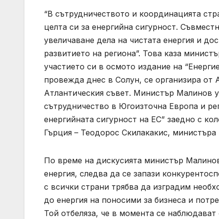
“В сътрудничеството и координацията стр
целта си за енергийна сигурност. Съвмест
увеличаване дела на чистата енергия и до
развитието на региона”. Това каза минист
участието си в осмото издание на “Енерги
провежда днес в Солун, се организира от 
Атлантическия съвет. Министър Малинов у
сътрудничество в Югоизточна Европа и ре
енергийната сигурност на ЕС” заедно с кол
Гърция – Теодорос Скилакакис, министъра 
По време на дискусията министър Малинов 
енергия, следва да се запази конкурентос
с всички страни трябва да изградим необх
до енергия на поносими за бизнеса и потр
Той отбеляза, че в момента се наблюдават