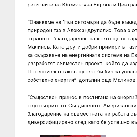
регионите на Югоизточна Европа и Централ
“Очакваме на 1-ви октомври да бъде въвед
природен газ в Александруполис. Това е 
страните, благодарение на което ще се гар
Малинов. Като други добри примери в тази
за свързване на енергийната система на Е
разработят съвместен проект, който да из
Потенциален такъв проект би бил за усил
собствена енергия”, допълни още Малинов.
“Съществен принос в постигане на енергий
партньорите от Съединените Американски 
благодарение на съвместната ни работа съ
диверсифицирано след като бе успешно въ