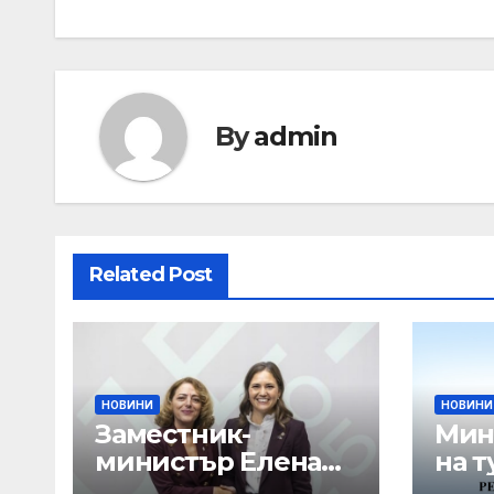
By
admin
Related Post
НОВИНИ
НОВИНИ
Заместник-
Мин
министър Елена
на т
Шекерлетова
пор