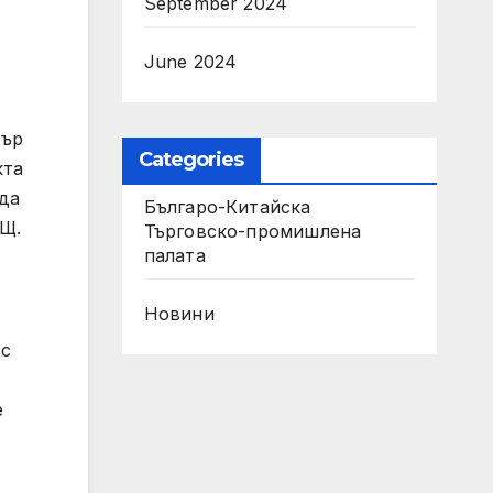
September 2024
June 2024
тър
Categories
кта
 да
Българо-Китайска
АЩ.
Търговско-промишлена
палaта
Новини
 с
е