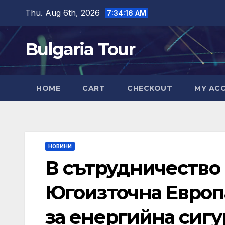
Skip
Thu. Aug 6th, 2026
7:34:18 AM
to
content
Bulgaria Tour
HOME
CART
CHECKOUT
MY AC
НОВИНИ
В сътрудничество 
Югоизточна Европ
за енергийна сигу