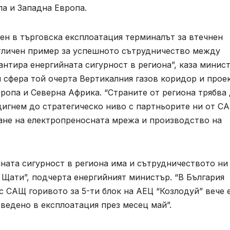
а и Западна Европа.
ен в търговска експлоатация терминалът за втечнен
отличен пример за успешното сътрудничество между
антира енергийната сигурност в региона”, каза минис
 сфера той очерта Вертикалния газов коридор и прое
вропа и Северна Африка. “Страните от региона трябва
дигнем до стратегическо ниво с партньорите ни от С
ване на електропреносната мрежа и производство на
ната сигурност в региона има и сътрудничеството ни
Щати”, подчерта енергийният министър. “В България
с САЩ горивото за 5-ти блок на АЕЦ “Козлодуй” вече 
ведено в експлоатация през месец май”.