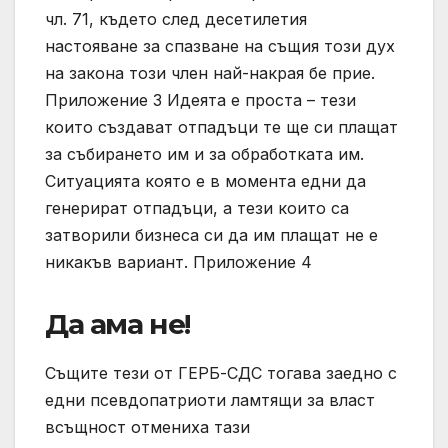
чл. 71, където след десетилетия
настояване за спазване на същия този дух
на закона този член най-накрая бе прие.
Приложение 3 Идеята е проста – тези
които създават отпадъци те ще си плащат
за събирането им и за обработката им.
Ситуацията която е в момента едни да
генерират отпадъци, а тези които са
затворили бизнеса си да им плащат не е
никакъв вариант. Приложение 4
Да ама не!
Същите тези от ГЕРБ-СДС тогава заедно с
едни псевдопатриоти ламтящи за власт
всъщност отмениха тази