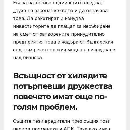
Евала на такива съдии които следват
„духа на закона“ каквото и да означава
това. Да рекетират и изнудва
инвеститорите да плащат за несъбиране
на смет от затворените принудително
предприятия това е чадъра от българския
съд към рекетьорския модел на изнудване
над бизнеса.
Всъщност от хилядите
потърпевши дружества
повечето имат още по-
голям проблем.
Същите тези вредители през същия този
период промениха и АПК. Така ако имаш