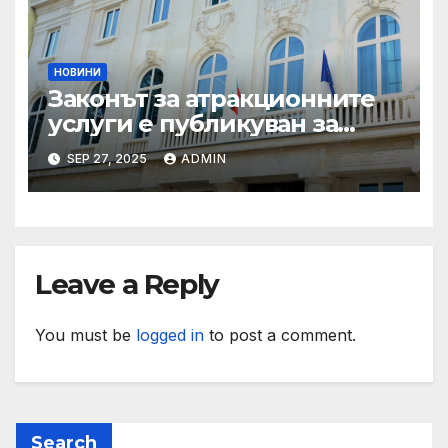
НОВИНИ
Законът за атракционните
услуги е публикуван за
обществено обсъждане
SEP 27, 2025
ADMIN
Leave a Reply
You must be
logged in
to post a comment.
Search