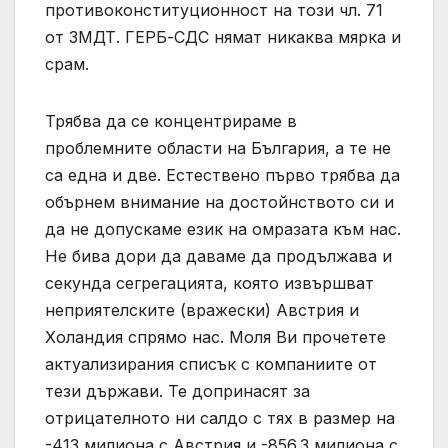
противоконституционност на този чл. 71
от ЗМДТ. ГЕРБ-СДС нямат никаква мярка и
срам.
Трябва да се концентрираме в
проблемните области на България, а те не
са една и две. Естествено първо трябва да
обърнем внимание на достойнството си и
да не допускаме език на омразата към нас.
Не бива дори да даваме да продължава и
секунда сегрегацията, която извършват
неприятелските (вражески) Австрия и
Холандия спрямо нас. Моля Ви прочетете
актуализирания списък с компаниите от
тези държави. Те допринасят за
отрицателното ни салдо с тях в размер на
-413 милиона с Австрия и -856.3 милиона с