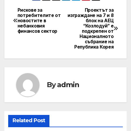
Рискове за
Проектът за
Post
потребителите от
изграждане на 7 и 8
новостите в
блок на АЕЦ
navigation
небанковия
“Козлодуй” е
финансов сектор
подкрепен от
Националното
събрание на
Република Корея
By
admin
Related Post