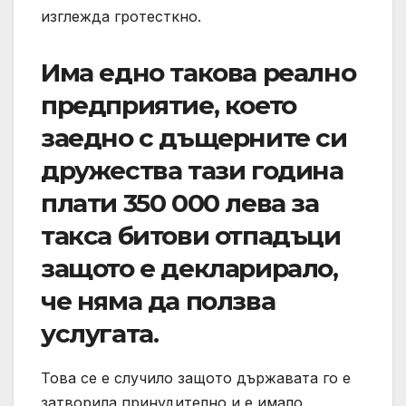
изглежда гротесткно.
Има едно такова реално
предприятие, което
заедно с дъщерните си
дружества тази година
плати 350 000 лева за
такса битови отпадъци
защото е декларирало,
че няма да ползва
услугата.
Това се е случило защото държавата го е
затворила принудително и е имало