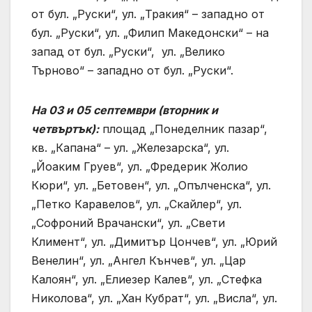
от бул. „Руски“, ул. „Тракия“ – западно от
бул. „Руски“, ул. „Филип Македонски“ – на
запад от бул. „Руски“, ул. „Велико
Търново“ – западно от бул. „Руски“.
На 03 и 05 септември (вторник и
четвъртък):
площад „Понеделник пазар“,
кв. „Капана“ – ул. „Железарска“, ул.
„Йоаким Груев“, ул. „Фредерик Жолио
Кюри“, ул. „Бетовен“, ул. „Опълченска“, ул.
„Петко Каравелов“, ул. „Скайлер“, ул.
„Софроний Врачански“, ул. „Свети
Климент“, ул. „Димитър Цончев“, ул. „Юрий
Венелин“, ул. „Ангел Кънчев“, ул. „Цар
Калоян“, ул. „Елиезер Калев“, ул. „Стефка
Николова“, ул. „Хан Кубрат“, ул. „Висла“, ул.