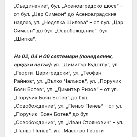
„Съединение“, бул. „Асеновградско шосе“ –
от бул. „Цар Симеон“ до Асеновградския
надлез, ул. „Недялка Шилева“ – от бул. „Цар
Симеон“ до бул. „Освобождение“, бул.
„Шипка“.
На 02, 04 и 06 септември (понеделник,
сряда и петък):
ул. „Димитър Кудоглу“, ул.
„Георги Цариградски“, ул. „Теофан
Райнов“, ул. „Вълко Чалъков“, ул. „Поручик
Боян Ботев“, ул. „Димитър Ризов“ – от ул.
„Поручик Боян Ботев“ до бул.
„Освобождение“, ул. „Пеньо Пенев“ – от ул.
„Поручик Боян Ботев“ до бул.
„Освобождение“, ул. „Иван Стоянович“ – ул.
„Пеньо Пенев“, ул. „Маестро Георги