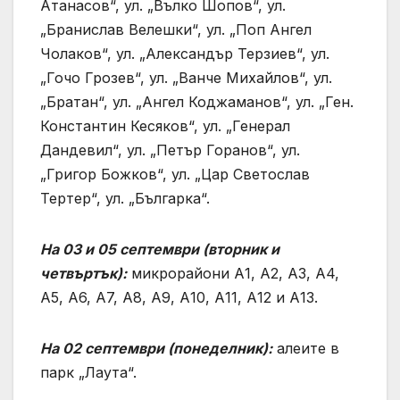
Атанасов“, ул. „Вълко Шопов“, ул.
„Бранислав Велешки“, ул. „Поп Ангел
Чолаков“, ул. „Александър Терзиев“, ул.
„Гочо Грозев“, ул. „Ванче Михайлов“, ул.
„Братан“, ул. „Ангел Коджаманов“, ул. „Ген.
Константин Кесяков“, ул. „Генерал
Дандевил“, ул. „Петър Горанов“, ул.
„Григор Божков“, ул. „Цар Светослав
Тертер“, ул. „Българка“.
На 03 и 05 септември (вторник и
четвъртък):
микрорайони А1, А2, А3, А4,
А5, А6, А7, А8, А9, А10, А11, А12 и А13.
На 02 септември (понеделник):
алеите в
парк „Лаута“.