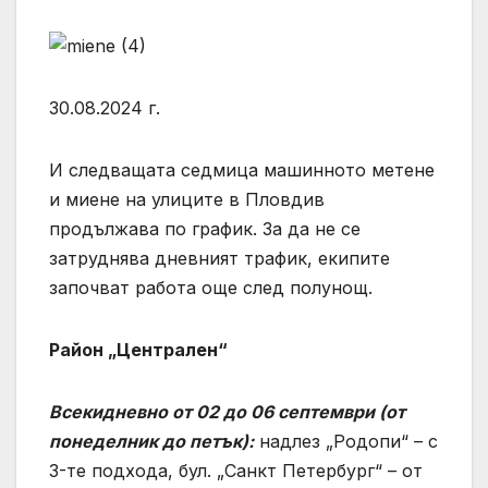
30.08.2024 г.
И следващата седмица машинното метене
и миене на улиците в Пловдив
продължава по график. За да не се
затруднява дневният трафик, екипите
започват работа още след полунощ.
Район „Централен“
Всекидневно от 02 до 06 септември (от
понеделник до петък):
надлез „Родопи“ – с
3-те подхода, бул. „Санкт Петербург“ – от