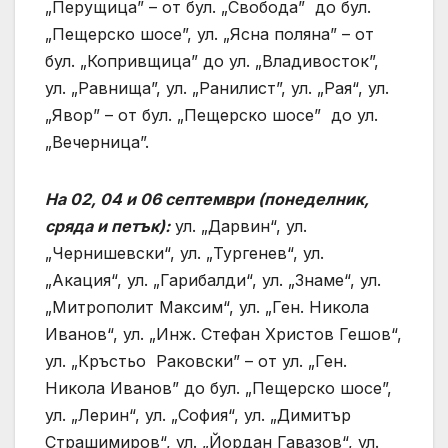
„Перущица” – от бул. „Свобода” до бул.
„Пещерско шосе”, ул. „Ясна поляна” – от
бул. „Копривщица” до ул. „Владивосток”,
ул. „Равнища”, ул. „Ранилист”, ул. „Рая“, ул.
„Явор” – от бул. „Пещерско шосе” до ул.
„Вечерница”.
На 02, 04 и 06 септември (понеделник,
сряда и петък):
ул. „Дарвин“, ул.
„Чернишевски“, ул. „Тургенев“, ул.
„Акация“, ул. „Гарибалди“, ул. „Знаме“, ул.
„Митрополит Максим“, ул. „Ген. Никола
Иванов“, ул. „Инж. Стефан Христов Гешов“,
ул. „Кръстьо Раковски” – от ул. „Ген.
Никола Иванов” до бул. „Пещерско шосе”,
ул. „Лерин“, ул. „София“, ул. „Димитър
Страшимиров“, ул. „Йордан Гавазов“, ул.