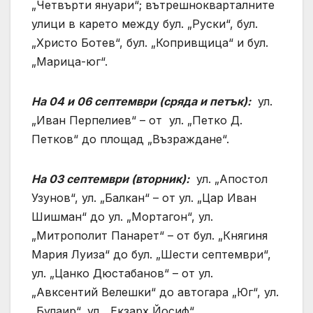
„Четвърти януари“; вътрешнокварталните
улици в карето между бул. „Руски“, бул.
„Христо Ботев“, бул. „Копривщица“ и бул.
„Марица-юг“.
На 04 и 06 септември (сряда и петък):
ул.
„Иван Перпелиев“ – от ул. „Петко Д.
Петков“ до площад „Възраждане“.
На 03 септември (вторник):
ул. „Апостол
Узунов“, ул. „Балкан“ – от ул. „Цар Иван
Шишман“ до ул. „Мортагон“, ул.
„Митрополит Панарет“ – от бул. „Княгиня
Мария Луиза“ до бул. „Шести септември“,
ул. „Цанко Дюстабанов“ – от ул.
„Авксентий Велешки“ до автогара „Юг“, ул.
„Булаир“, ул. „Екзарх Йосиф“.