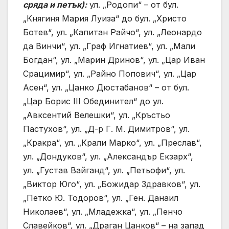
сряда и петък):
ул. „Родопи“ – от бул.
„Княгиня Мария Луиза“ до бул. „Христо
Ботев“, ул. „Капитан Райчо“, ул. „Леонардо
да Винчи“, ул. „Граф Игнатиев“, ул. „Мали
Богдан“, ул. „Марин Дринов“, ул. „Цар Иван
Срацимир“, ул. „Райно Попович“, ул. „Цар
Асен“, ул. „Цанко Дюстабанов“ – от бул.
„Цар Борис III Обединител“ до ул.
„Авксентий Велешки“, ул. „Кръстьо
Пастухов“, ул. „Д-р Г. М. Димитров“, ул.
„Кракра“, ул. „Крали Марко“, ул. „Преслав“,
ул. „Дондуков“, ул. „Александър Екзарх“,
ул. „Густав Вайганд“, ул. „Петьофи“, ул.
„Виктор Юго“, ул. „Божидар Здравков“, ул.
„Петко Ю. Тодоров“, ул. „Ген. Данаил
Николаев“, ул. „Младежка“, ул. „Пенчо
Славейков“, ул. „Драган Цанков“ – на запад