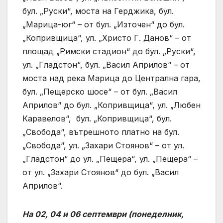
бул. „Руски“, моста на Герджика, бул.
„Марица-юг“ – от бул. „Източен“ до бул.
„Копривщица“, ул. „Христо Г. Данов“ – от
площад „Римски стадион“ до бул. „Руски“,
ул. „Гладстон“, бул. „Васил Априлов“ – от
моста над река Марица до Централна гара,
бул. „Пещерско шосе“ – от бул. „Васил
Априлов“ до бул. „Копривщица“, ул. „Любен
Каравелов“, бул. „Копривщица“, бул.
„Свобода“, вътрешното платно на бул.
„Свобода“, ул. „Захари Стоянов“ – от ул.
„Гладстон“ до ул. „Пещера“, ул. „Пещера“ –
от ул. „Захари Стоянов“ до бул. „Васил
Априлов“.
На 02, 04 и 06 септември (понеделник,