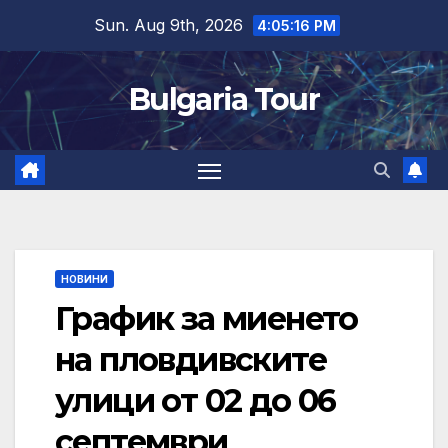
Skip
Sun. Aug 9th, 2026
4:05:17 PM
to
content
Bulgaria Tour
НОВИНИ
График за миенето
на пловдивските
улици от 02 до 06
септември