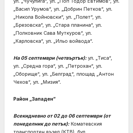
ул. „Чучулига“, ул. „Поп Тодор Евтимов“, ул.
„Васил Урумов“, ул. „Добрин Петков“, ул.
„Никола Войновски“, ул. „Полет“, ул.
„Брезовска“, ул. „Стара планина“, ул.
„Полковник Сава Муткуров“, ул.
„Карловска“, ул. „Ильо войвода“.
На 05 септември (четвъртък):
ул. „Тиса“,
ул. „Средна гора“, ул. „Петрохан“, ул.
„Оборище“, ул. „Белград“, площад „Антон
Чехов“, ул. „Мизия“.
Район „Западен”
Всекидневно от 02 до 06 септември (от
понеделник до петък):
Коматевския
транспортен възел (КТВ), бул.