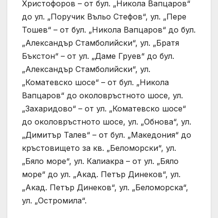
Христофоров – от бул. „Никола Вапцаров“
до ул. „Поручик Въльо Стефов“, ул. „Пере
Тошев“ – от бул. „Никола Вапцаров“ до бул.
„Александър Стамболийски“, ул. „Братя
Бъкстон“ – от ул. „Даме Груев“ до бул.
„Александър Стамболийски“, ул.
„Коматевско шосе“ – от бул. „Никола
Вапцаров“ до околовръстното шосе, ул.
„Захаридово“ – от ул. „Коматевско шосе“
до околовръстното шосе, ул. „Обнова“, ул.
„Димитър Талев“ – от бул. „Македония“ до
кръстовището за кв. „Беломорски“, ул.
„Бяло море“, ул. Калиакра – от ул. „Бяло
море“ до ул. „Акад. Петър Динеков“, ул.
„Акад. Петър Динеков“, ул. „Беломорска“,
ул. „Остромила“.