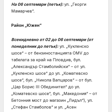
На 06 септември (петък):
ул. „Георги
Мамарчев“.
Район „Южен”
Всекидневно от 02 до 06 септември (от
понеделник до петък):
ул. „Кукленско
шосе“ – от бензиностанцията OMV до
табелата за край на Пловдив, бул.
„Александър Стамболийски“ – от ул.
„Кукленско шосе“ до ул. „Коматевско
шосе“, бул. „Никола Вапцаров“ – от бул.
„Цар Борис III Обединител“ до ул.
„Коматевско шосе“, бул. „Македония“ – от
Бетонния мост до магазин „Лидъл“), ул.
„Стефан Стамболов“ и ул. „Асен