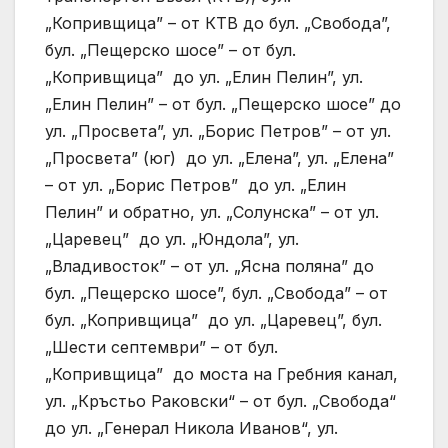
„Копривщица” – от КТВ до бул. „Свобода”,
бул. „Пещерско шосе” – от бул.
„Копривщица” до ул. „Елин Пелин”, ул.
„Елин Пелин” – от бул. „Пещерско шосе” до
ул. „Просвета”, ул. „Борис Петров” – от ул.
„Просвета” (юг) до ул. „Елена”, ул. „Елена”
– от ул. „Борис Петров” до ул. „Елин
Пелин” и обратно, ул. „Солунска” – от ул.
„Царевец” до ул. „Юндола”, ул.
„Владивосток” – от ул. „Ясна поляна” до
бул. „Пещерско шосе”, бул. „Свобода” – от
бул. „Копривщица” до ул. „Царевец”, бул.
„Шести септември” – от бул.
„Копривщица” до моста на Гребния канал,
ул. „Кръстьо Раковски“ – от бул. „Свобода“
до ул. „Генерал Никола Иванов“, ул.