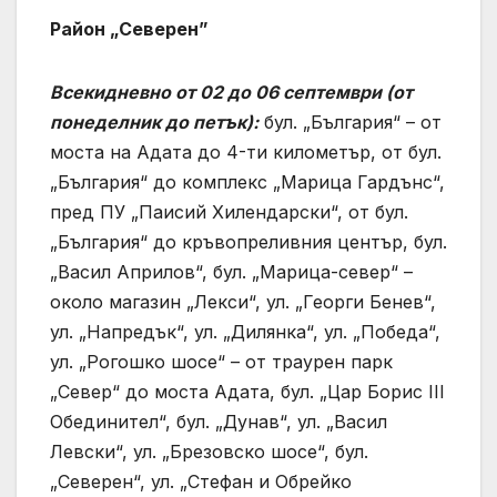
Район „Северен”
Всекидневно от 02 до 06 септември (от
понеделник до петък):
бул. „България“ – от
моста на Адата до 4-ти километър, от бул.
„България“ до комплекс „Марица Гардънс“,
пред ПУ „Паисий Хилендарски“, от бул.
„България“ до кръвопреливния център, бул.
„Васил Априлов“, бул. „Марица-север“ –
около магазин „Лекси“, ул. „Георги Бенев“,
ул. „Напредък“, ул. „Дилянка“, ул. „Победа“,
ул. „Рогошко шосе“ – от траурен парк
„Север“ до моста Адата, бул. „Цар Борис ІІІ
Обединител“, бул. „Дунав“, ул. „Васил
Левски“, ул. „Брезовско шосе“, бул.
„Северен“, ул. „Стефан и Обрейко