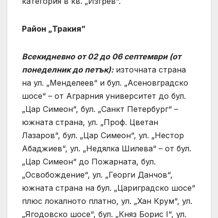
категория в кв. „Изгрев“.
Район „Тракия”
Всекидневно от 02 до 06 септември (от
понеделник до петък):
източната страна
на ул. „Менделеев“ и бул. „Асеновградско
шосе“ – от Аграрния университет до бул.
„Цар Симеон“, бул. „Санкт Петербург“ –
южната страна, ул. „Проф. Цветан
Лазаров“, бул. „Цар Симеон“, ул. „Нестор
Абаджиев“, ул. „Недялка Шилева“ – от бул.
„Цар Симеон“ до Пожарната, бул.
„Освобождение“, ул. „Георги Данчов“,
южната страна на бул. „Цариградско шосе“
плюс локалното платно, ул. „Хан Крум“, ул.
„Ягодовско шосе“, бул. „Княз Борис I“, ул.