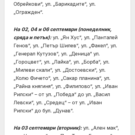
Обрейкови“, ул. „Барикадите“, ул.
„Огражден“.
На
02, 04 и 06 септември (понеделник,
сряда и петък):
ул. „Ян Хус“, ул. „Панталей
Генов“, ул. „Петър Шилев“, ул. „Факел“, ул.
„Генерал Кутузов“, ул. „Деница“ ул.
„Гороцвет“, ул. „Лайка“, ул. „Борба“, ул.
„Милеви скали“, ул. „Достоевски“, ул.
„Колю Фичето“, ул. „Сакар планина“, ул.
„Райна княгиня“, ул. „Филипово“, ул. „Иван
Рилски“ – от ул. „Победа“ до ул. „Васил
Левски“, ул. „Средец“ – от ул. „Иван
Рилски“ до бул. „Дунав“.
На 03 септември (вторник):
ул. „Ален мак“,