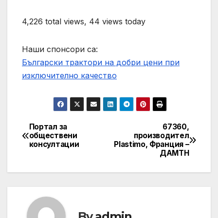
4,226 total views, 44 views today
Наши спонсори са:
Български трактори на добри цени при
изключително качество
Портал за
67360,
Post
обществени
производител
консултации
Plastimo, Франция –
navigation
ДАМТН
By
admin