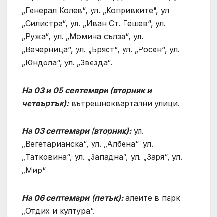
„Генерал Колев“, ул. „Копривките“, ул.
„Силистра“, ул. „Иван Ст. Гешев“, ул.
„Ружа“, ул. „Момина сълза“, ул.
„Вечерница“, ул. „Бряст“, ул. „Росен“, ул.
„Юндола“, ул. „Звезда“.
На 03 и 05 септември (вторник и
четвъртък):
вътрешноквартални улици.
На 03 септември (вторник):
ул.
„Вегетарианска“, ул. „Албена“, ул.
„Татковина“, ул. „Западна“, ул. „Заря“, ул.
„Мир“.
На 06 септември
(петък):
алеите в парк
„Отдих и култура“.