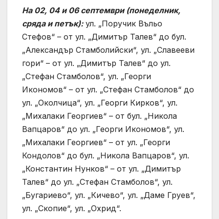
На 02, 04 и 06 септември (понеделник,
сряда и петък):
ул. „Поручик Въльо
Стефов“ – от ул. „Димитър Талев“ до бул.
„Александър Стамболийски“, ул. „Славееви
гори“ – от ул. „Димитър Талев“ до ул.
„Стефан Стамболов“, ул. „Георги
Икономов“ – от ул. „Стефан Стамболов“ до
ул. „Околчица“, ул. „Георги Кирков“, ул.
„Михалаки Георгиев“ – от бул. „Никола
Вапцаров“ до ул. „Георги Икономов“, ул.
„Михалаки Георгиев“ – от ул. „Георги
Кондолов“ до бул. „Никола Вапцаров“, ул.
„Константин Нунков“ – от ул. „Димитър
Талев“ до ул. „Стефан Стамболов“, ул.
„Бугариево“, ул. „Кичево“, ул. „Даме Груев“,
ул. „Скопие“, ул. „Охрид“.