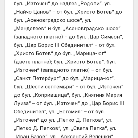
бул. „Източен“ до надлез „Родопи“, ул.
„Найчо Цанов“ – от бул. „Христо Ботев“ до
бул. „Асеновградско шосе“, ул.
„Менделеев“ и бул. „Асеновградско шосе“
(западното платно) – до бул. „Цар Симеон“,
бул. „Цар Борис III Обединител“ – от бул.
„Христо Ботев“ до бул. „Марица-юг“
(двете платна); бул. „Христо Ботев“, бул.
„Източен“ (западното платно) – от бул.
„Санкт Петербург“ до бул. „Марица-юг“,
бул. „Шести септември“ – от бул. „Източен“
до бул. „Копривщица“, бул. „Княгиня Мария
Луиза“ – от бул. „Източен“ до „Цар Борис III
Обединител“, ул. „Богомил“ – от бул.
„Източен“ до ул. „Петко Д. Петков“, ул.
„Петко Д. Петков“, ул. „Света Петка“, ул.
„Иван Вазов“, ул. „Авксентий Велешки“,