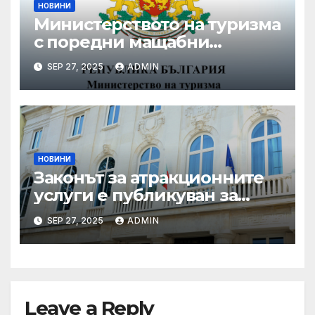
НОВИНИ
Министерството на туризма
с поредни мащабни
координирани проверки
SEP 27, 2025
ADMIN
през летния сезон
НОВИНИ
Законът за атракционните
услуги е публикуван за
обществено обсъждане
SEP 27, 2025
ADMIN
Leave a Reply