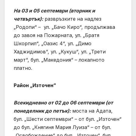
На 03 и 05 септември (вторник и
четвъртък):
развръзките на надлез
„Родопи“ – ул. „Бачо Киро“, продължава
до завоя на Пожарната, ул. „Братя
Шкорпил“, „Оазис 4“, ул. „Димо
Хаджидимов“, ул. „Кукуш“, ул. „Трети
март“, бул. „Македония“ – локалното
платно.
Район „Източен”
Всекидневно от 02 до 06 септември (от
понеделник до петък):
моста на Адата,
бул. „Шести септември“ – от бул. „Източен“
до бул. „Княгиня Мария Луиза“ – от бул.
„Освобождение“ до бул. „Източен“, бул.