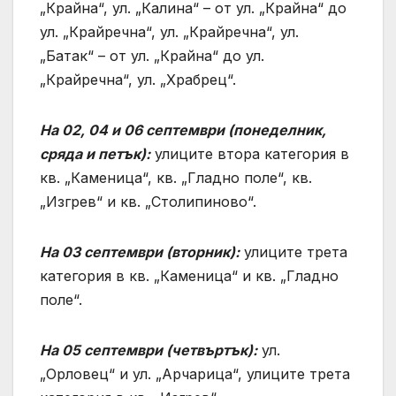
„Крайна“, ул. „Калина“ – от ул. „Крайна“ до
ул. „Крайречна“, ул. „Крайречна“, ул.
„Батак“ – от ул. „Крайна“ до ул.
„Крайречна“, ул. „Храбрец“.
На 02, 04 и 06 септември (понеделник,
сряда и петък):
улиците втора категория в
кв. „Каменица“, кв. „Гладно поле“, кв.
„Изгрев“ и кв. „Столипиново“.
На 03 септември (вторник):
улиците трета
категория в кв. „Каменица“ и кв. „Гладно
поле“.
На 05 септември (четвъртък):
ул.
„Орловец“ и ул. „Арчарица“, улиците трета