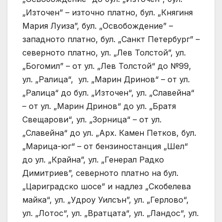
„Източен” – източно платно, бул. „Княгиня
Мария Луиза”, бул. „Освобождение” –
западното платно, бул. „Санкт Петербург” –
северното платно, ул. „Лев Толстой”, ул.
„Богомил” – от ул. „Лев Толстой“ до №99,
ул. „Ралица“, ул. „Марин Дринов“ – от ул.
„Ралица“ до бул. „Източен“, ул. „Славейна“
– от ул. „Марин Дринов“ до ул. „Братя
Свещарови“, ул. „Зорница“ – от ул.
„Славейна“ до ул. „Арх. Камен Петков, бул.
„Марица-юг“ – от бензиностанция „Шел“
до ул. „Крайна”, ул. „Генерал Радко
Димитриев”, северното платно на бул.
„Цариградско шосе” и надлез „Скобелева
майка“, ул. „Удроу Уилсън”, ул. „Герлово“,
ул. „Лотос“, ул. „Вратцата“, ул. „Ландос“, ул.