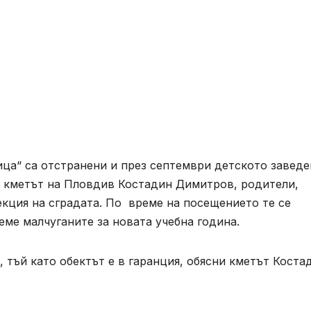
ица“ са отстранени и през септември детското завед
 кметът на Пловдив Костадин Димитров, родители,
кция на сградата. По време на посещението те се
еме малчуганите за новата учебна година.
 тъй като обектът е в гаранция, обясни кметът Коста