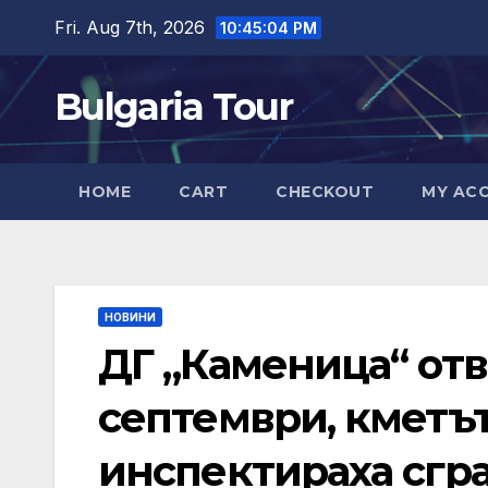
Skip
Fri. Aug 7th, 2026
10:45:05 PM
to
content
Bulgaria Tour
HOME
CART
CHECKOUT
MY AC
НОВИНИ
ДГ „Каменица“ отв
септември, кметъ
инспектираха сгр