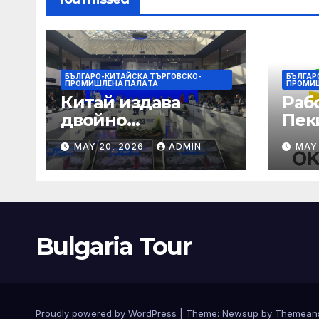
БЪЛГАРО-КИТАЙСКА ТЪРГОВСКО-
БЪЛГАР
ПРОМИШЛЕНА ПАЛAТА
ПРОМИ
Китай издава
Раб
двойно
Пек
предупреждение
печа
MAY 20, 2026
ADMIN
MAY
за силен дъжд и
въз
пясъчни бури
раб
увр
Bulgaria Tour
Proudly powered by WordPress
|
Theme:
Newsup
by
Themean