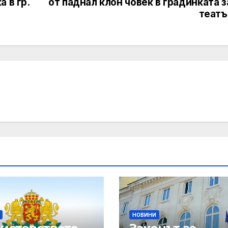
 в гр.
от паднал клон човек в градинката 
театъ
НОВИНИ