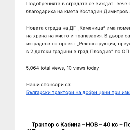
Подобренията в сградата се виждат, вече
благодариха на кмета Костадин Димитров з
Новата сграда на ДГ „Каменица“ има помеще
на храна на място и трапезария. В двора 
изградена по проект „Реконструкция, пре
в 2 детски градини в град Пловдив” по ОП 
5,064 total views, 10 views today
Наши спонсори са:
Български трактори на добри цени при из
Трактор с Кабина – НОВ – 40 кс – П
Post