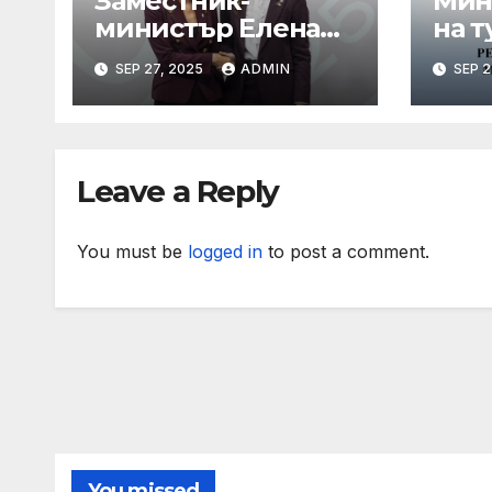
Заместник-
Мин
министър Елена
на т
Шекерлетова
пор
SEP 27, 2025
ADMIN
SEP 2
представи
коо
българската
про
позиция на
лет
неформалното
Leave a Reply
заседание на
Съвет „Общи
въпроси“ в
You must be
logged in
to post a comment.
Копенхаген
You missed