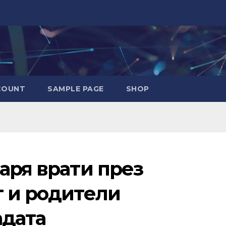
COUNT
SAMPLE PAGE
SHOP
аря врати през
т и родители
адата