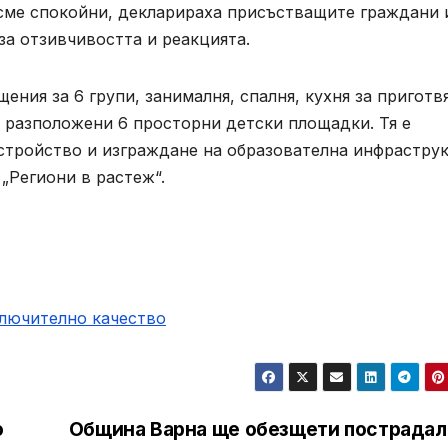
 сме спокойни, декларираха присъстващите граждани 
а отзивчивостта и реакцията.
ния за 6 групи, занималня, спалня, кухня за приготв
са разположени 6 просторни детски площадки. Тя е
устройство и изграждане на образователна инфрастру
„Региони в растеж“.
ключително качество
о
Община Варна ще обезщети пострадал