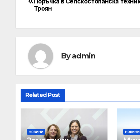
Поръчка в Селскостопанска техника
navigation
Троян
By
admin
Related Post
НОВИНИ
НОВИНИ