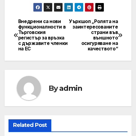
Внедрени са нови
Уъркшоп „Ролята на
Post
функционалности в
заинтересованите
Търговския
страни във
navigation
регистър за връзка
външното
с държавите членки
осигуряване на
на ЕС
качеството“
By
admin
Related Post