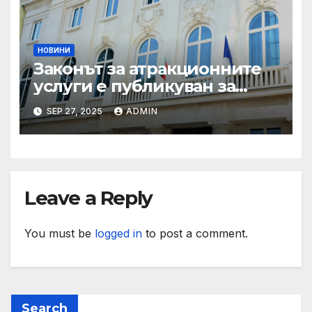
НОВИНИ
Законът за атракционните
услуги е публикуван за
обществено обсъждане
SEP 27, 2025
ADMIN
Leave a Reply
You must be
logged in
to post a comment.
Search