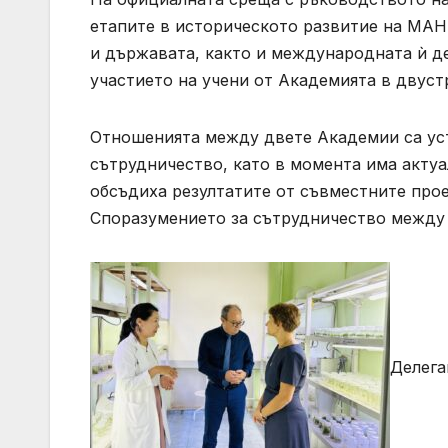
етапите в историческото развитие на МАН
и държавата, както и международната ѝ д
участието на учени от Академията в двус
Отношенията между двете Академии са уста
сътрудничество, като в момента има актуа
обсъдиха резултатите от съвместните прое
Споразумението за сътрудничество между
Делега