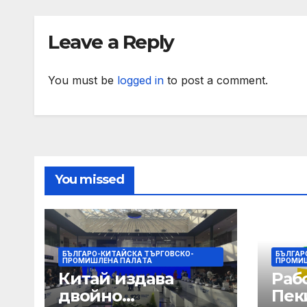
позиция на
лет
неформалното
Leave a Reply
заседание на
Съвет „Общи
въпроси“ в
You must be
logged in
to post a comment.
Копенхаген
You missed
БЪЛГАРО-КИТАЙСКА ТЪРГОВСКО-
БЪЛГАР
ПРОМИШЛЕНА ПАЛAТА
ПРОМИ
Китай издава
Раб
двойно
Пек