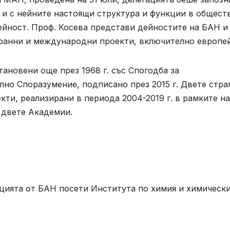
 и с нейните настоящи структура и функции в общест
ейност. Проф. Косева представи дейностите на БАН и
транни и международни проекти, включително европей
новени още през 1968 г. със Спогодба за
лно Споразумение, подписано през 2015 г. Двете стра
кти, реализирани в периода 2004-2019 г. в рамките на
 двете Академии.
цията от БАН посети Института по химия и химическ