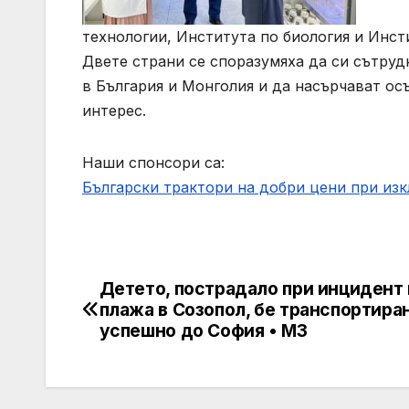
технологии, Института по биология и Инс
Двете страни се споразумяха да си сътруд
в България и Монголия и да насърчават о
интерес.
Наши спонсори са:
Български трактори на добри цени при из
Детето, пострадало при инцидент 
Post
плажа в Созопол, бе транспортира
navigation
успешно до София • МЗ