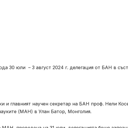
ода 30 юли – 3 август 2024 г. делегация от БАН в със
и и главният научен секретар на БАН проф. Нели Кос
ауките (МАН) в Улан Батор, Монголия.
 МАН, проведена на 31 юли, делегацията беше запозн