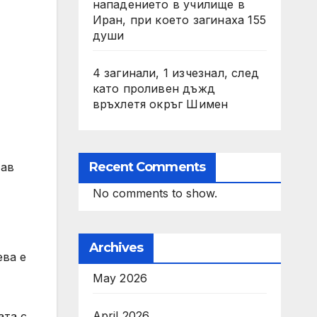
нападението в училище в
Иран, при което загинаха 155
души
4 загинали, 1 изчезнал, след
като проливен дъжд
връхлетя окръг Шимен
Recent Comments
тав
No comments to show.
Archives
ева е
May 2026
April 2026
ата с