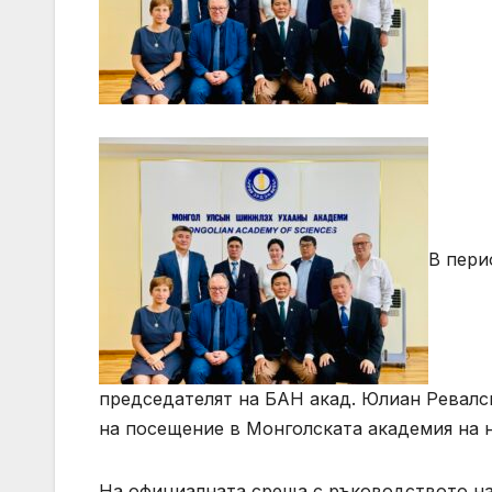
В пери
председателят на БАН акад. Юлиан Ревалск
на посещение в Монголската академия на н
На официалната среща с ръководството на