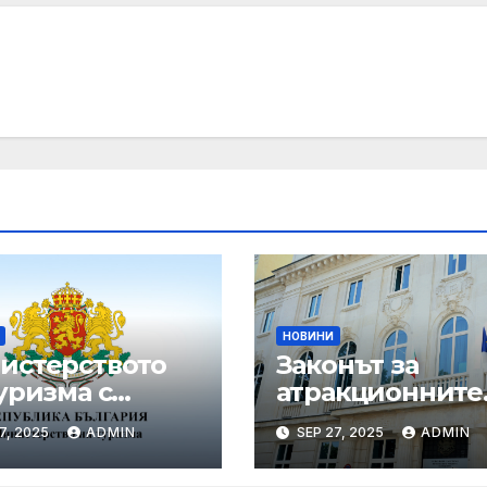
НОВИНИ
истерството
Законът за
уризма с
атракционните
едни мащабни
услуги е
7, 2025
ADMIN
SEP 27, 2025
ADMIN
рдинирани
публикуван за
верки през
обществено