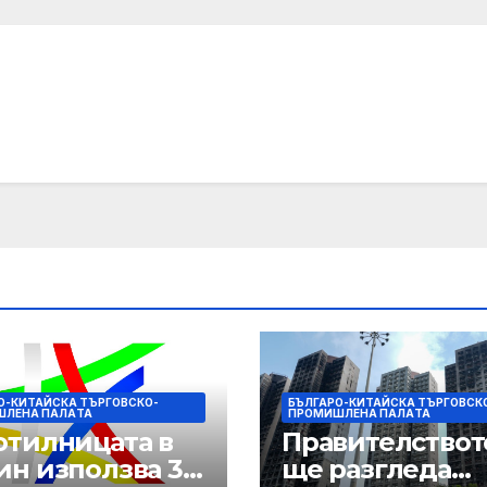
ния сезон
обсъждане
О-КИТАЙСКА ТЪРГОВСКО-
БЪЛГАРО-КИТАЙСКА ТЪРГОВСК
ШЛЕНА ПАЛAТА
ПРОМИШЛЕНА ПАЛAТА
отилницата в
Правителствот
ин използва 3D
ще разгледа