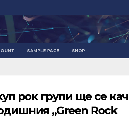
COUNT
SAMPLE PAGE
SHOP
уп рок групи ще се кач
годишния „Green Rock