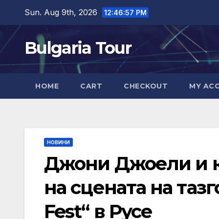
Skip
Sun. Aug 9th, 2026
12:46:59 PM
to
content
Bulgaria Tour
HOME
CART
CHECKOUT
MY AC
НОВИНИ
Джони Джоели и к
на сцената на таз
Fest“ в Русе