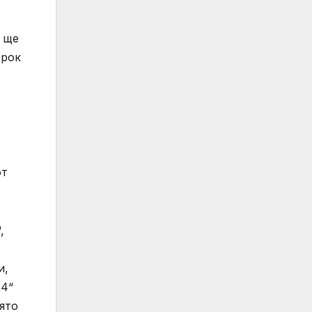
о ще
 рок
от
,
и,
24“
ято