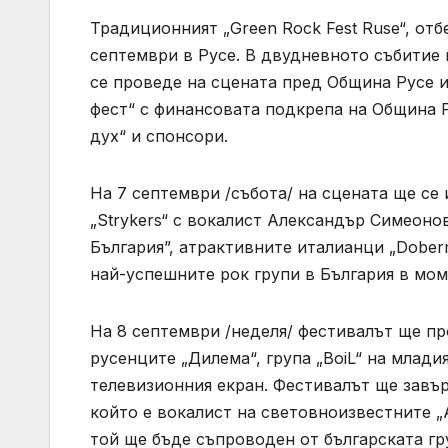
Традиционният „Green Rock Fest Ruse“, отб
септември в Русе. В двудневното събитие 
се проведе на сцената пред Община Русе 
фест“ с финансовата подкрепа на Община Р
дух“ и спонсори.
На 7 септември /събота/ на сцената ще се
„Strykers“ с вокалист Александър Симеоно
България”, атрактивните италианци „Doberm
най-успешните рок групи в България в моме
На 8 септември /неделя/ фестивалът ще п
русенците „Дилема“, група „BoiL“ на млад
телевизионния екран. Фестивалът ще завъ
който е вокалист на световноизвестните „Axe
той ще бъде съпроводен от българската гр