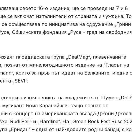
елязващ своето 16-о издание, ще се проведе на 7 и 8
ще се включат изпълнители от страната и чужбина. Т
и се осъществява по инициатива на сдружение „Грийн
усе, Общинската фондация „Русе – град на свободния
 изявят пловдивската група „DeatMag“, плевенчаните
в, познат от миналогодишното издание на “Гласът на
ann“, които за пръв път идват на Балканите, и една 
нта „SEVI“.
родължи с изпълненията на младежите от Шумен „DnD“
ия музикант Боил Каранейчев, също познат от
рши с концерт на американската звезда Джони Джоел
l Rudi Pell“ и „Hardline“. На „Green Rock Fest Ruse 20
упа „Еридан“ – една от най-добрите родни банди, с ко