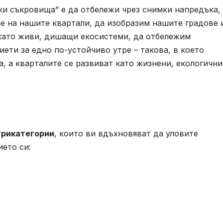
ки съкровища” е да отбележи чрез снимки напредъка,
е на нашите квартали, да изобразим нашите градове 
 като живи, дишащи екосистеми, да отбележим
ети за едно по-устойчиво утре – такова, в което
, а кварталите се развиват като жизнени, екологични
три
категории
, които ви вдъхновяват да уловите
ето си: