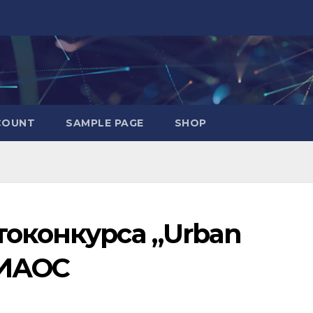
COUNT
SAMPLE PAGE
SHOP
токонкурса „Urban
 ИАОС