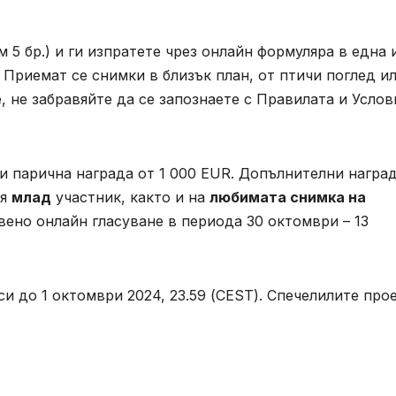
5 бр.) и ги изпратете чрез онлайн формуляра в една 
 Приемат се снимки в близък план, от птичи поглед и
, не забравяйте да се запознаете с Правилата и Услов
и парична награда от 1 000 EUR. Допълнителни награ
ия
млад
участник, както и на
любимата снимка на
твено онлайн гласуване в периода 30 октомври – 13
и до 1 октомври 2024, 23.59 (CEST). Спечелилите про