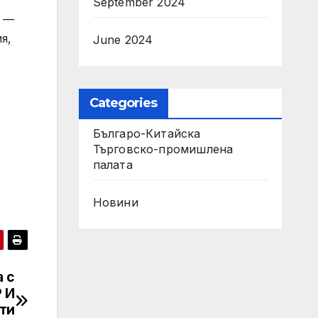
September 2024
и —
я,
June 2024
Categories
Българо-Китайска
Търговско-промишлена
палaта
Новини
 с
 И
ти