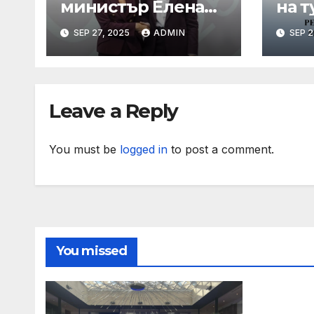
министър Елена
на т
Шекерлетова
пор
SEP 27, 2025
ADMIN
SEP 2
представи
коо
българската
про
позиция на
лет
неформалното
Leave a Reply
заседание на
Съвет „Общи
въпроси“ в
You must be
logged in
to post a comment.
Копенхаген
You missed