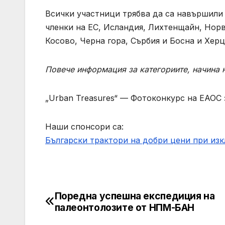
Всички участници трябва да са навършили 
членки на ЕС, Исландия, Лихтенщайн, Норв
Косово, Черна гора, Сърбия и Босна и Херц
Повече информация за категориите, начина н
„Urban Treasures“ — Фотоконкурс на ЕАОС з
Наши спонсори са:
Български трактори на добри цени при из
Поредна успешна експедиция на
Post
палеонтолозите от НПМ-БАН
navigation