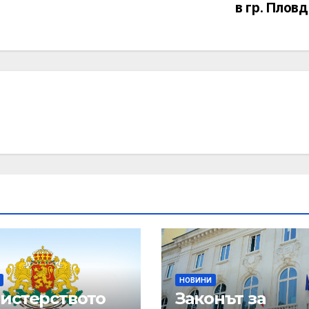
в гр. Плов
НОВИНИ
истерството
Законът за