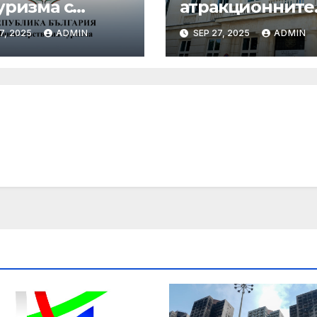
уризма с
атракционните
едни мащабни
услуги е
7, 2025
ADMIN
SEP 27, 2025
ADMIN
рдинирани
публикуван за
верки през
обществено
ния сезон
обсъждане