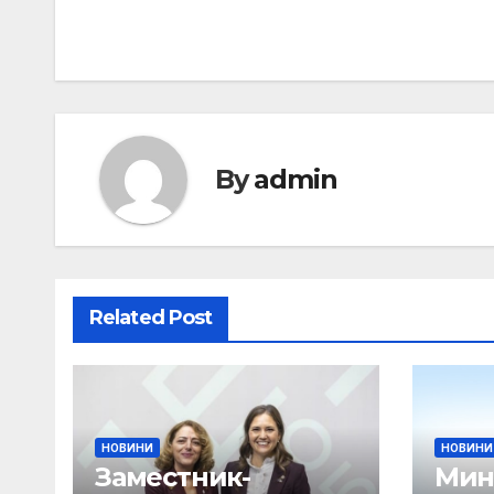
By
admin
Related Post
НОВИНИ
НОВИНИ
Заместник-
Мин