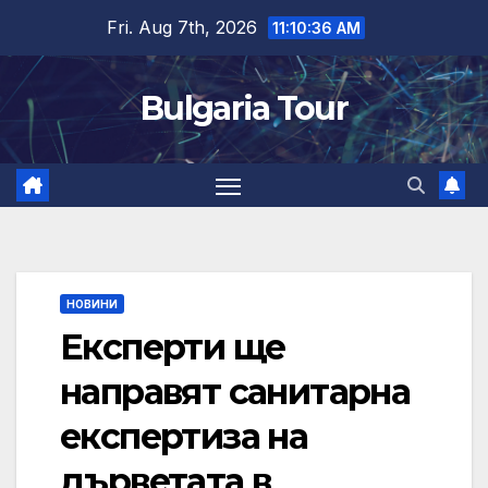
Skip
Fri. Aug 7th, 2026
11:10:37 AM
to
content
Bulgaria Tour
НОВИНИ
Експерти ще
направят санитарна
експертиза на
дърветата в