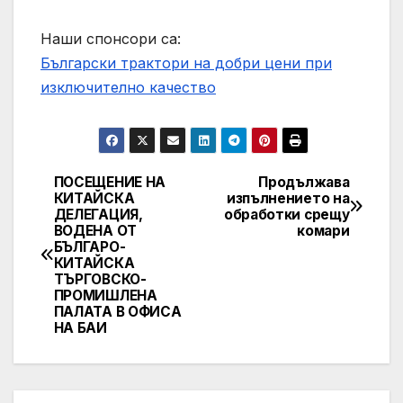
Наши спонсори са:
Български трактори на добри цени при
изключително качество
ПОСЕЩЕНИЕ НА
Продължава
Post
КИТАЙСКА
изпълнението на
ДЕЛЕГАЦИЯ,
обработки срещу
navigation
ВОДЕНА ОТ
комари
БЪЛГАРО-
КИТАЙСКА
ТЪРГОВСКО-
ПРОМИШЛЕНА
ПАЛАТА В ОФИСА
НА БАИ