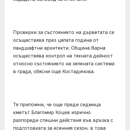
Проверки за състоянието на дърветата се
осъществява през цялата година от
ландшафтни архитекти. Община Варна
осъществява контрол на тяхната дейност
относно състоянието на зелената система
в града, обясни още Костадинова.
Тя припомни, че още преди седмица
кметът Благомир Коцев изрично
разпореди спешни действия във връзка с
подготовката за есенния сезон, в това