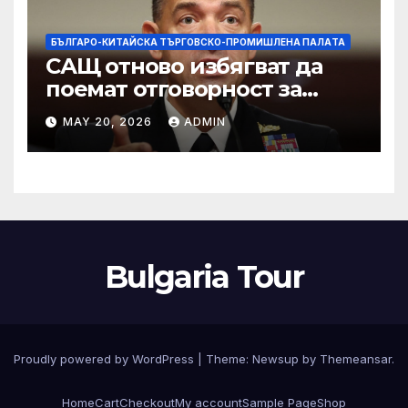
БЪЛГАРО-КИТАЙСКА ТЪРГОВСКО-ПРОМИШЛЕНА ПАЛAТА
САЩ отново избягват да
поемат отговорност за
нападението в училище в
MAY 20, 2026
ADMIN
Иран, при което загинаха
155 души
Bulgaria Tour
Proudly powered by WordPress
|
Theme:
Newsup
by
Themeansar
.
Home
Cart
Checkout
My account
Sample Page
Shop