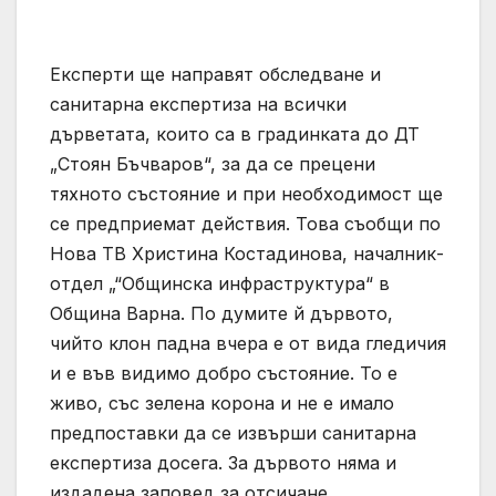
Експерти ще направят обследване и
санитарна експертиза на всички
дърветата, които са в градинката до ДТ
„Стоян Бъчваров“, за да се прецени
тяхното състояние и при необходимост ще
се предприемат действия. Това съобщи по
Нова ТВ Христина Костадинова, началник-
отдел „“Общинска инфраструктура“ в
Община Варна. По думите й дървото,
чийто клон падна вчера е от вида гледичия
и е във видимо добро състояние. То е
живо, със зелена корона и не е имало
предпоставки да се извърши санитарна
експертиза досега. За дървото няма и
издадена заповед за отсичане.