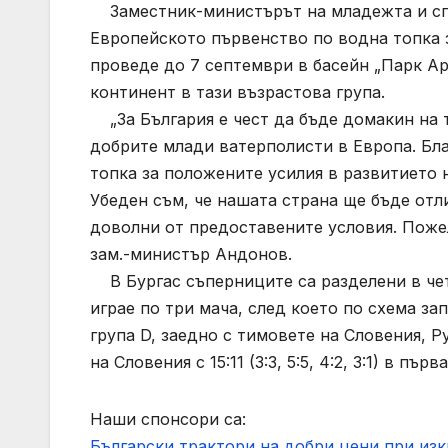
Заместник-министърът на младежта и спо
Европейското първенство по водна топка 
проведе до 7 септември в басейн „Парк Ар
континент в тази възрастова група.
„За България е чест да бъде домакин на т
добрите млади ватерполисти в Европа. Бла
топка за положените усилия в развитието н
Убеден съм, че нашата страна ще бъде отл
доволни от предоставените условия. Пожел
зам.-министър Андонов.
В Бургас съперниците са разделени в чет
играе по три мача, след което по схема за
група D, заедно с тимовете на Словения, 
на Словения с 15:11 (3:3, 5:5, 4:2, 3:1) в п
Наши спонсори са:
Български трактори на добри цени при из