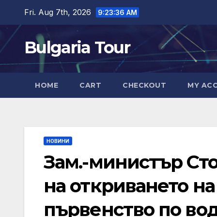
Skip
Fri. Aug 7th, 2026
9:23:37 AM
to
content
Bulgaria Tour
HOME
CART
CHECKOUT
MY AC
НОВИНИ
Зам.-министър Ст
на откриването на
първенство по вод