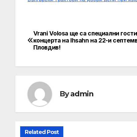
Vrani Volosa ще са специални гости
Post
концерта на Ihsahn на 22-и септем
navigation
Пловдив!
By
admin
Related Post