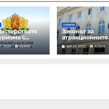
НОВИНИ
истерството
Законът за
уризма с
атракционните
едни мащабни
услуги е
7, 2025
ADMIN
SEP 27, 2025
ADMIN
рдинирани
публикуван за
верки през
обществено
ния сезон
обсъждане