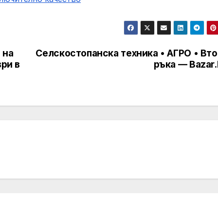
 на
Селскостопанска техника • АГРО • Вт
ври в
ръка — Bazar