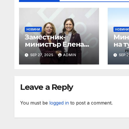
НОВИНИ
НОВИНИ
Заместник-
Мин
министър Елена
на т
Шекерлетова
пор
SEP 27, 2025
ADMIN
SEP 2
представи
коо
българската
про
позиция на
лет
неформалното
Leave a Reply
заседание на
Съвет „Общи
въпроси“ в
You must be
logged in
to post a comment.
Копенхаген