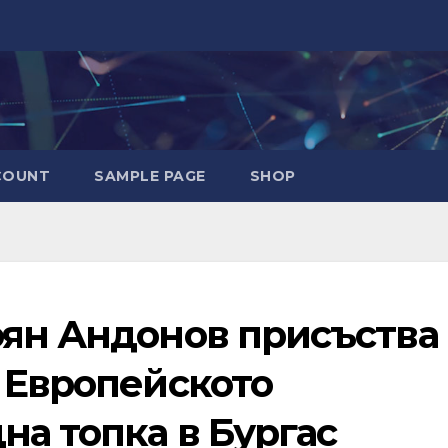
COUNT
SAMPLE PAGE
SHOP
оян Андонов присъства
 Европейското
на топка в Бургас