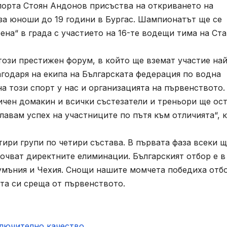
рта Стоян Андонов присъства на откриването на
за юноши до 19 години в Бургас. Шампионатът ще се
ена“ в града с участието на 16-те водещи тима на Ст
ози престижен форум, в който ще вземат участие най
годаря на екипа на Българската федерация по водна
а този спорт у нас и организацията на първенството.
ичен домакин и всички състезатели и треньори ще ос
авам успех на участниците по пътя към отличията“, к
ири групи по четири състава. В първата фаза всеки 
почват директните елиминации. Българският отбор е в
Румъния и Чехия. Снощи нашите момчета победиха отб
ървата си среща от първенството.
ключително качество