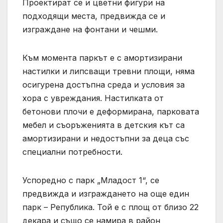
Проектират се и цветни фигури на
подходящи места, предвижда се и
изграждане на фонтани и чешми.
Към момента паркът е с амортизирани
настилки и липсващи тревни площи, няма
осигурена достъпна среда и условия за
хора с увреждания. Настилката от
бетонови плочи е деформирана, парковата
мебел и съоръженията в детския кът са
амортизирани и недостъпни за деца със
специални потребности.
Успоредно с парк „Младост 1“, се
предвижда и изграждането на още един
парк – Република. Той е с площ от близо 22
декара и също се намира в район