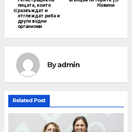
лицата, които
Новини
navigation
развъждат и
отглеждат риба и
други водни
организми
By
admin
Related Post