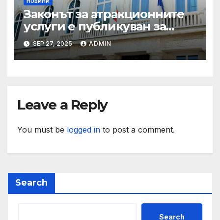
НОВИНИ
Законът за атракционните
услуги е публикуван за
обществено обсъждане
SEP 27, 2025
ADMIN
Leave a Reply
You must be
logged in
to post a comment.
Search
Search