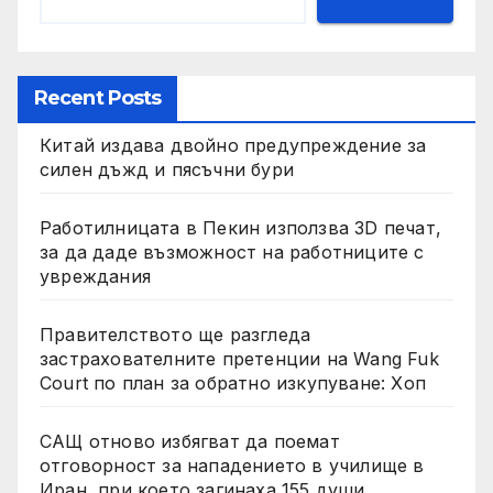
Recent Posts
Китай издава двойно предупреждение за
силен дъжд и пясъчни бури
Работилницата в Пекин използва 3D печат,
за да даде възможност на работниците с
увреждания
Правителството ще разгледа
застрахователните претенции на Wang Fuk
Court по план за обратно изкупуване: Хоп
САЩ отново избягват да поемат
отговорност за нападението в училище в
Иран, при което загинаха 155 души