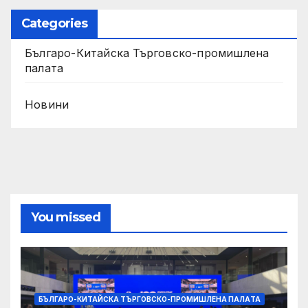
Categories
Българо-Китайска Търговско-промишлена
палaта
Новини
You missed
БЪЛГАРО-КИТАЙСКА ТЪРГОВСКО-ПРОМИШЛЕНА ПАЛAТА