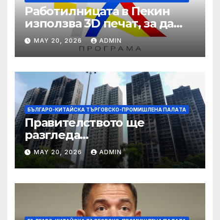
Работилницата в Пекин
използва 3D печат, за да
даде възможност на
MAY 20, 2026
ADMIN
работниците с увреждания
БЪЛГАРО-КИТАЙСКА ТЪРГОВСКО-ПРОМИШЛЕНА ПАЛAТА
Правителството ще
разгледа
застрахователните
MAY 20, 2026
ADMIN
претенции на Wang Fuk
Court по план за обратно
изкупуване: Хоп