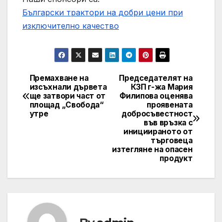
Български трактори на добри цени при
изключително качество
Премахване на
Председателят на
Post
изсъхнали дървета
КЗП г-жа Мария
ще затвори част от
Филипова оценява
navigation
площад „Свобода“
проявената
утре
добросъвестност
във връзка с
инициираното от
търговеца
изтегляне на опасен
продукт