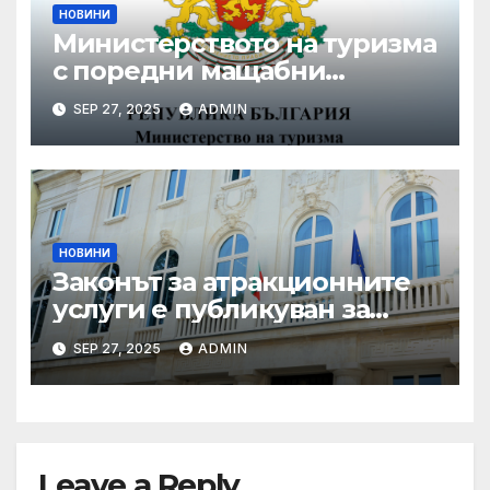
НОВИНИ
Министерството на туризма
с поредни мащабни
координирани проверки
SEP 27, 2025
ADMIN
през летния сезон
НОВИНИ
Законът за атракционните
услуги е публикуван за
обществено обсъждане
SEP 27, 2025
ADMIN
Leave a Reply