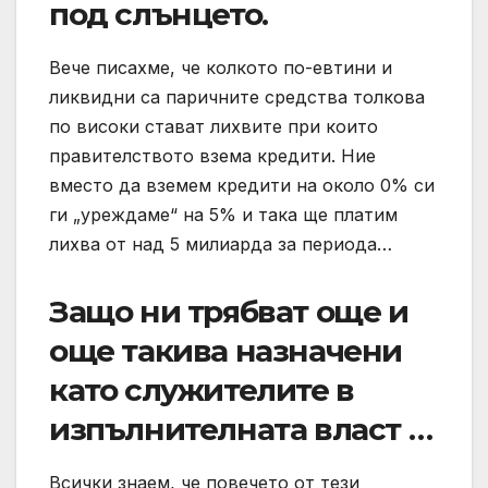
под слънцето.
Вече писахме, че колкото по-евтини и
ликвидни са паричните средства толкова
по високи стават лихвите при които
правителството взема кредити. Ние
вместо да вземем кредити на около 0% си
ги „уреждаме“ на 5% и така ще платим
лихва от над 5 милиарда за периода…
Защо ни трябват още и
още такива назначени
като служителите в
изпълнителната власт …
Всички знаем, че повечето от тези