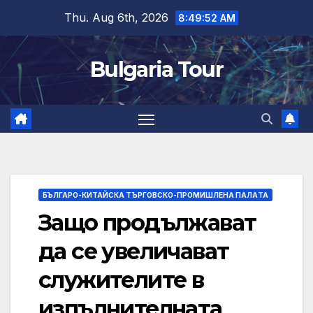
Skip
Thu. Aug 6th, 2026
8:49:53 AM
to
content
Bulgaria Tour
БЪЛГАРО-КИТАЙСКА ТЪРГОВСКО-ПРОМИШЛЕНА ПАЛAТА
Защо продължават
да се увеличават
служителите в
изпълнителната