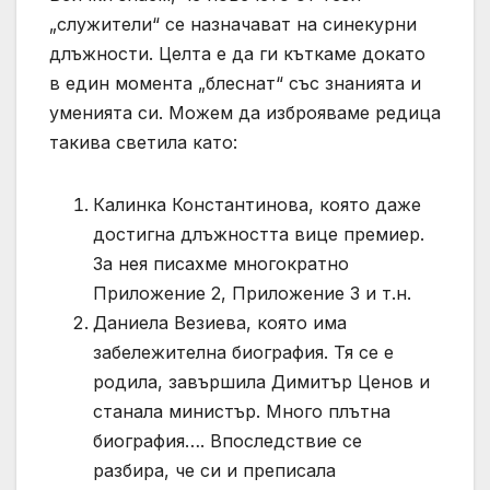
„служители“ се назначават на синекурни
длъжности. Целта е да ги къткаме докато
в един момента „блеснат“ със знанията и
уменията си. Можем да изброяваме редица
такива светила като:
Калинка Константинова, която даже
достигна длъжността вице премиер.
За нея писахме многократно
Приложение 2, Приложение 3 и т.н.
Даниела Везиева, която има
забележителна биография. Тя се е
родила, завършила Димитър Ценов и
станала министър. Много плътна
биография…. Впоследствие се
разбира, че си и преписала