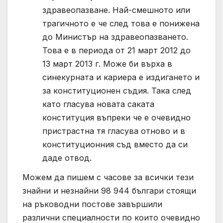
здравеопазване. Най-смешното или
трагичното е че след това е понижена
до Министър на здравеопазването.
Това е в периода от 21 март 2012 до
13 март 2013 г. Може би върха в
синекурната и кариера е издигането и
за конституционен съдия. Така след
като гласува новата саката
конституция въпреки че е очевидно
пристрастна тя гласува отново и в
конституционния съд вместо да си
даде отвод.
Можем да пишем с часове за всички тези
знайни и незнайни 98 944 българи стоящи
на ръководни постове завършили
различни специалности по които очевидно