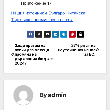
Приложение 17
Нашия източник е Българо-Китайска
Търговско-промишлена палaта
Защо правим на
27% ръст на
Post
всеки два месеца
неуточнения износ
промяна на
за ЕС.
navigation
държавния бюджет
2024?
By
admin