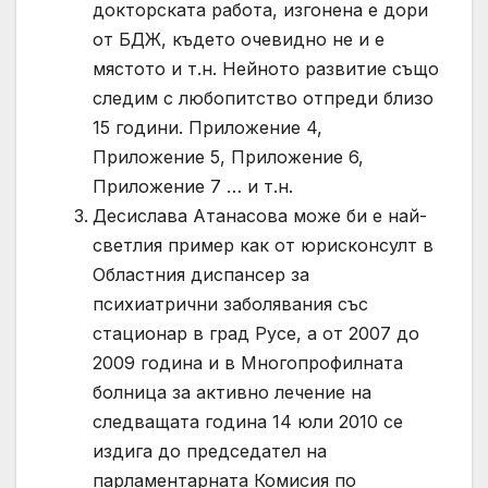
докторската работа, изгонена е дори
от БДЖ, където очевидно не и е
мястото и т.н. Нейното развитие също
следим с любопитство отпреди близо
15 години. Приложение 4,
Приложение 5, Приложение 6,
Приложение 7 … и т.н.
Десислава Атанасова може би е най-
светлия пример как от юрисконсулт в
Областния диспансер за
психиатрични заболявания със
стационар в град Русе, а от 2007 до
2009 година и в Многопрофилната
болница за активно лечение на
следващата година 14 юли 2010 се
издига до председател на
парламентарната Комисия по