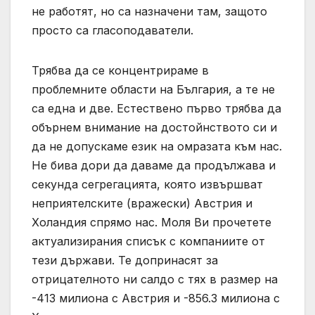
не работят, но са назначени там, защото
просто са гласоподаватели.
Трябва да се концентрираме в
проблемните области на България, а те не
са една и две. Естествено първо трябва да
обърнем внимание на достойнството си и
да не допускаме език на омразата към нас.
Не бива дори да даваме да продължава и
секунда сегрегацията, която извършват
неприятелските (вражески) Австрия и
Холандия спрямо нас. Моля Ви прочетете
актуализирания списък с компаниите от
тези държави. Те допринасят за
отрицателното ни салдо с тях в размер на
-413 милиона с Австрия и -856.3 милиона с