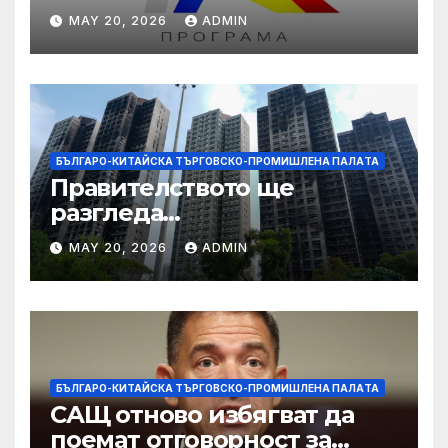
даде възможност на
MAY 20, 2026
ADMIN
работниците с увреждания
БЪЛГАРО-КИТАЙСКА ТЪРГОВСКО-ПРОМИШЛЕНА ПАЛAТА
Правителството ще
разгледа
застрахователните
MAY 20, 2026
ADMIN
претенции на Wang Fuk
Court по план за обратно
изкупуване: Хоп
БЪЛГАРО-КИТАЙСКА ТЪРГОВСКО-ПРОМИШЛЕНА ПАЛAТА
САЩ отново избягват да
поемат отговорност за