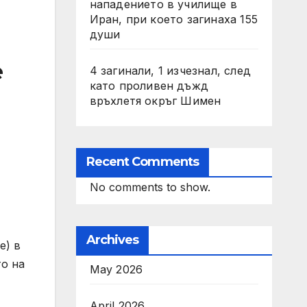
нападението в училище в
Иран, при което загинаха 155
души
е
4 загинали, 1 изчезнал, след
като проливен дъжд
връхлетя окръг Шимен
Recent Comments
No comments to show.
Archives
е) в
о на
May 2026
April 2026