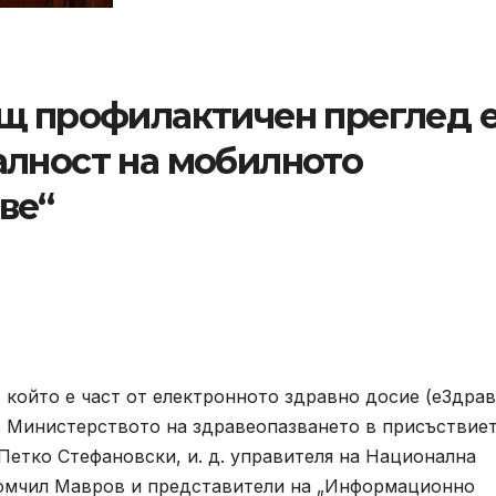
ящ профилактичен преглед 
алност на мобилното
ве“
 който е част от електронното здравно досие (еЗдрав
 Министерството на здравеопазването в присъствиет
Петко Стефановски, и. д. управителя на Национална
Момчил Мавров и представители на „Информационно