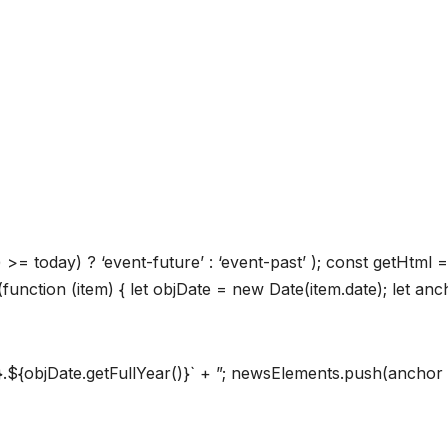
 >= today) ? ‘event-future’ : ‘event-past’ ); const getHtml =
unction (item) { let objDate = new Date(item.date); let anc
}.${objDate.getFullYear()}` + ”; newsElements.push(anchor 