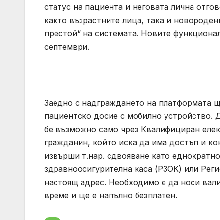
статус на пациента и неговата лична отго
както възрастните лица, така и новороден
престой“ на системата. Новите функциона
септември.
Заедно с надграждането на платформата щ
пациентско досие с мобилно устройство. 
бе възможно само чрез Квалифициран елек
гражданин, който иска да има достъп и к
извърши т.нар. сдвояване като еднократно
здравноосигурителна каса (РЗОК) или Реги
настоящ адрес. Необходимо е да носи вал
време и ще е напълно безплатен.