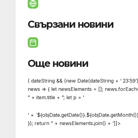
Свързани новини
Още новини
( dateString && (new Date(dateString + ‘ 23:59’)
news => { let newsElements = []; news.forEach(f
” + item.title + ”; let p = ‘
‘ + `${objDate.getDate()}.${objDate.getMonth()
}); return ” + newsElements.join() + ‘]]>