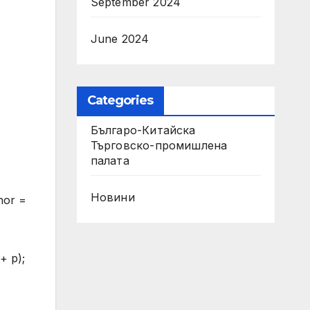
September 2024
June 2024
Categories
Българо-Китайска
Търговско-промишлена
палaта
Новини
hor =
+ p);