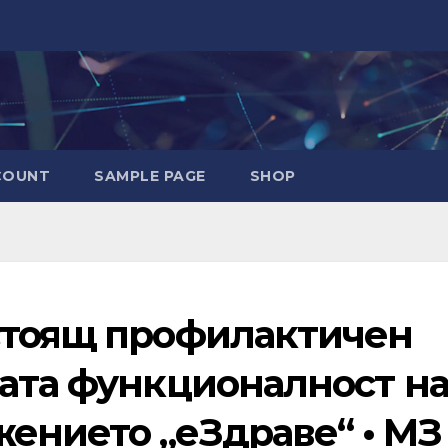
COUNT
SAMPLE PAGE
SHOP
стоящ профилактичен
вата функционалност н
ението „еЗдраве“ • МЗ