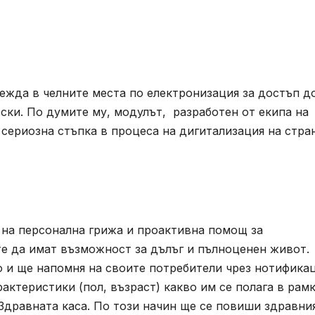
ежда в челните места по електронизация за достъп д
ски. По думите му, модулът, разработен от екипа на
сериозна стъпка в процеса на дигитализация на стра
 на персонална грижа и проактивна помощ за
 те да имат възможност за дълъг и пълноценен живот.
и ще напомня на своите потребители чрез нотификац
актеристики (пол, възраст) какво им се полага в рам
Здравната каса. По този начин ще се повиши здравни