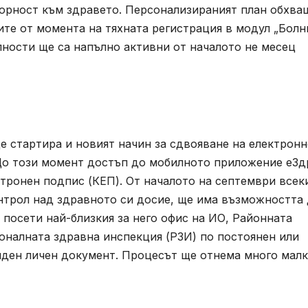
ворност към здравето. Персонализираният план обхва
ите от момента на тяхната регистрация в модул „Болн
лности ще са напълно активни от началото не месец
е стартира и новият начин за сдвояване на електрон
До този момент достъп до мобилното приложение еЗд
тронен подпис (КЕП). От началото на септември всек
онтрол над здравното си досие, ще има възможността
 посети най-близкия за него офис на ИО, Районната
оналната здравна инспекция (РЗИ) по постоянен или
иден личен документ. Процесът ще отнема много мал