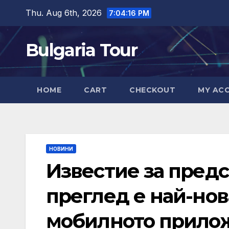
Skip
Thu. Aug 6th, 2026
7:04:17 PM
to
content
Bulgaria Tour
HOME
CART
CHECKOUT
MY AC
НОВИНИ
Известие за пред
преглед е най-но
мобилното прилож