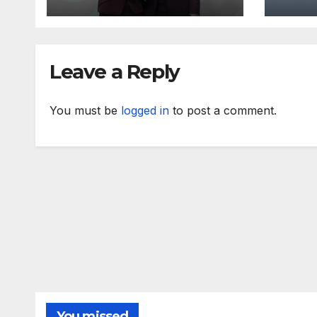
представи
коо
българската
про
позиция на
лет
неформалното
Leave a Reply
заседание на
Съвет „Общи
въпроси“ в
You must be
logged in
to post a comment.
Копенхаген
You missed