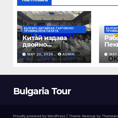
БЪЛГАРО-КИТАЙСКА ТЪРГОВСКО-
БЪЛГАР
ПРОМИШЛЕНА ПАЛAТА
ПРОМИ
Китай издава
Раб
двойно
Пек
предупреждение
печа
MAY 20, 2026
ADMIN
MAY
за силен дъжд и
въз
пясъчни бури
раб
увр
Bulgaria Tour
Proudly powered by WordPress
|
Theme:
Newsup
by
Themean